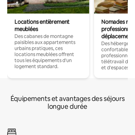
Locations entièrement
Nomades num
meublées
professionnel
déplacement
Des cabanes de montagne
paisibles aux appartements
Des hébergem
urbains pratiques, ces
confortables p
locations meublées offrent
professionnels
tous les équipements d'un
télétravail dis
logement standard.
et d'espaces de
Équipements et avantages des séjours
longue durée