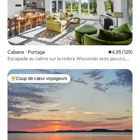
Cabane ⋅ Portage
Évaluation moy
4,95 (129)
Escapade au calme sur la rivière Wisconsin avec jacuzzi,
près d'un golf
Coup de cœur voyageurs
Coups de cœur voyageurs les plus appréciés