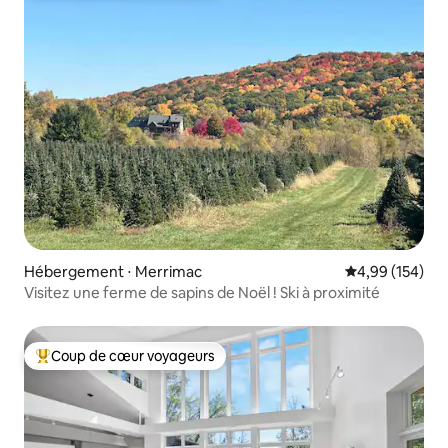
Hébergement ⋅ Merrimac
Évaluation moy
4,99 (154)
Visitez une ferme de sapins de Noël ! Ski à proximité
Coup de cœur voyageurs
Coups de cœur voyageurs les plus appréciés