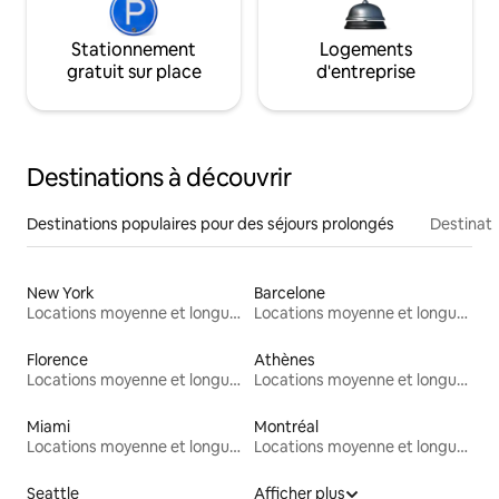
Stationnement
Logements
gratuit sur place
d'entreprise
Destinations à découvrir
Destinations populaires pour des séjours prolongés
Destinati
New York
Barcelone
Locations moyenne et longue durée
Locations moyenne et longue durée
Florence
Athènes
Locations moyenne et longue durée
Locations moyenne et longue durée
Miami
Montréal
Locations moyenne et longue durée
Locations moyenne et longue durée
Seattle
Afficher plus