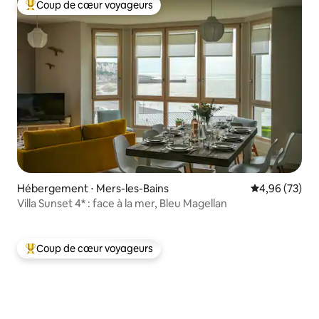
Coup de cœur voyageurs
Coups de cœur voyageurs les plus appréciés
Hébergement ⋅ Mers-les-Bains
Évaluation mo
4,96 (73)
Villa Sunset 4* : face à la mer, Bleu Magellan
Coup de cœur voyageurs
Coups de cœur voyageurs les plus appréciés