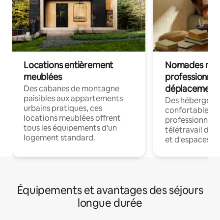
Locations entièrement
Nomades num
meublées
professionnel
déplacement
Des cabanes de montagne
paisibles aux appartements
Des hébergem
urbains pratiques, ces
confortables p
locations meublées offrent
professionnels
tous les équipements d'un
télétravail dis
logement standard.
et d'espaces de
Équipements et avantages des séjours
longue durée