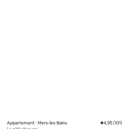
Appartement ⋅ Mers-les-Bains
Évaluation moy
4,95 (101)
Le p'tit chez soi