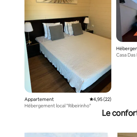
Héberge
Casa Das 
Praia Fluvi
Appartement
Évaluation moyenne su
4,95 (22)
Hébergement local "Ribeirinho"
Le confor