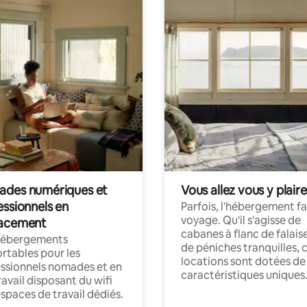
des numériques et
Vous allez vous y plaire
essionnels en
Parfois, l'hébergement fai
voyage. Qu'il s'agisse de
acement
cabanes à flanc de falais
hébergements
de péniches tranquilles, 
rtables pour les
locations sont dotées de
ssionnels nomades et en
caractéristiques uniques
ravail disposant du wifi
espaces de travail dédiés.