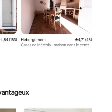
mmentaires : 5 sur 5
valuation moyenne sur la base de 153 commentaires : 4,84 sur 5
4,84 (153)
Hébergement
Évaluation moyenne su
4,71 (48)
Casas de Mértola - maison dans le centre
historique
avantageux