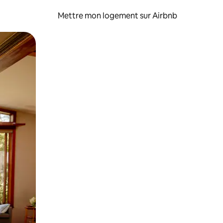
Mettre mon logement sur Airbnb
sant glisser.