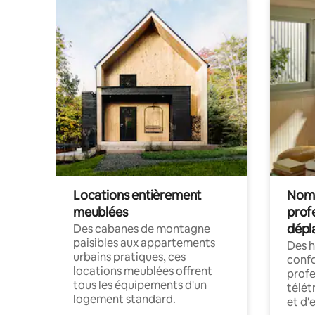
Locations entièrement
Noma
meublées
prof
dépl
Des cabanes de montagne
paisibles aux appartements
Des 
urbains pratiques, ces
confo
locations meublées offrent
profe
tous les équipements d'un
télét
logement standard.
et d'