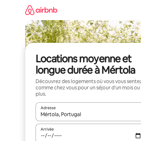
Aller
directement
au
contenu
Locations moyenne et
longue durée à Mértola
Découvrez des logements où vous vous sente
comme chez vous pour un séjour d'un mois ou
plus.
Adresse
Lorsque les résultats s'affichent, utilisez les flèc
Arrivée