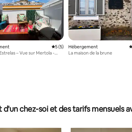
ment
Évaluation moyenne sur la base de 5 co
5 (5)
Hébergement
É
Estrelas – Vue sur Mertola -
La maison de la brune
al
r la base de 22 commentaires : 4,95 sur 5
t d'un chez-soi et des tarifs mensuels 