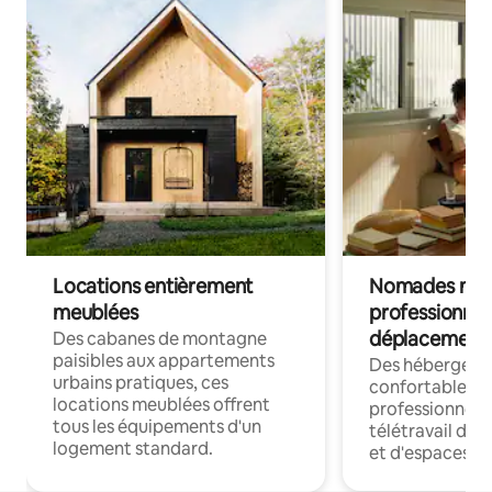
Locations entièrement
Nomades num
meublées
professionnel
déplacement
Des cabanes de montagne
paisibles aux appartements
Des hébergem
urbains pratiques, ces
confortables p
locations meublées offrent
professionnels
tous les équipements d'un
télétravail dis
logement standard.
et d'espaces de