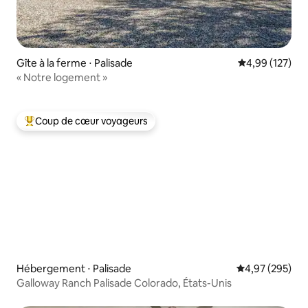
Gîte à la ferme ⋅ Palisade
Évaluation moy
4,99 (127)
« Notre logement »
Coup de cœur voyageurs
Coups de cœur voyageurs les plus appréciés
Hébergement ⋅ Palisade
Évaluation moy
4,97 (295)
Galloway Ranch Palisade Colorado, États-Unis