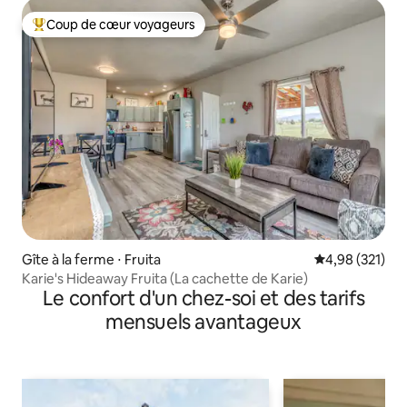
Coup de cœur voyageurs
Coups de cœur voyageurs les plus appréciés
Gîte à la ferme ⋅ Fruita
Évaluation moy
4,98 (321)
Karie's Hideaway Fruita (La cachette de Karie)
Le confort d'un chez-soi et des tarifs
mensuels avantageux