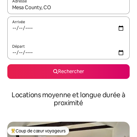
Adresse
Lorsque les résultats s'affichent, utilisez les flèches vers le hau
Arrivée
Départ
Rechercher
Locations moyenne et longue durée à
proximité
Coup de cœur voyageurs
Coups de cœur voyageurs les plus appréciés