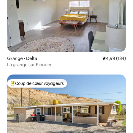
Grange ⋅ Delta
Évaluation moy
4,99 (134)
La grange sur Pioneer
Coup de cœur voyageurs
Coups de cœur voyageurs les plus appréciés