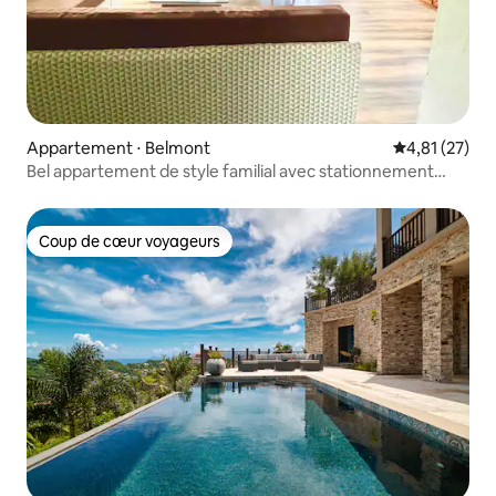
Appartement ⋅ Belmont
Évaluation mo
4,81 (27)
Bel appartement de style familial avec stationnement
gratuit
Coup de cœur voyageurs
Coup de cœur voyageurs