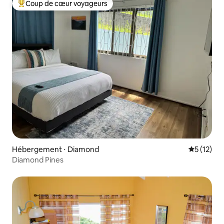
Coup de cœur voyageurs
Coups de cœur voyageurs les plus appréciés
Hébergement ⋅ Diamond
Évaluation
5 (12)
Diamond Pines