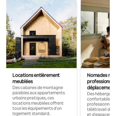
Locations entièrement
Nomades num
meublées
professionnel
déplacement
Des cabanes de montagne
paisibles aux appartements
Des hébergem
urbains pratiques, ces
confortables p
locations meublées offrent
professionnels
tous les équipements d'un
télétravail dis
logement standard.
et d'espaces de