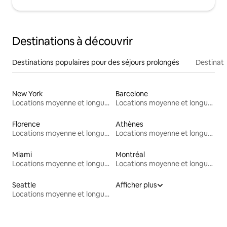
Destinations à découvrir
Destinations populaires pour des séjours prolongés
Destinati
New York
Barcelone
Locations moyenne et longue durée
Locations moyenne et longue durée
Florence
Athènes
Locations moyenne et longue durée
Locations moyenne et longue durée
Miami
Montréal
Locations moyenne et longue durée
Locations moyenne et longue durée
Seattle
Afficher plus
Locations moyenne et longue durée