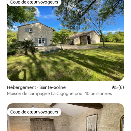
Coup de cœur voyageurs
Coup de cœur voyageurs
Hébergement ⋅ Sainte-Soline
Évaluatio
5 (6)
Maison de campagne La Cigogne pour 10 personnes
Coup de cœur voyageurs
Coup de cœur voyageurs