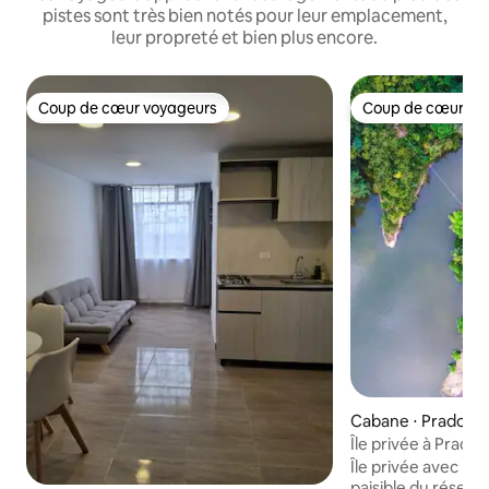
pistes sont très bien notés pour leur emplacement,
leur propreté et bien plus encore.
Coup de cœur voyageurs
Coup de cœur vo
Coup de cœur voyageurs
Coup de cœur vo
Cabane ⋅ Prado
Île privée à Prado 
nautiques
Île privée avec pi
paisible du réservo