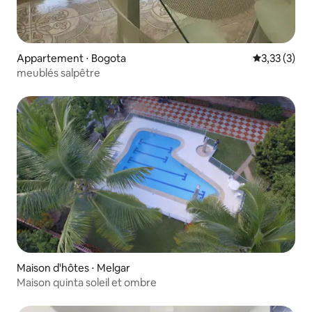
Appartement ⋅ Bogota
Évaluation m
3,33 (3)
meublés salpêtre
Maison d'hôtes ⋅ Melgar
Maison quinta soleil et ombre