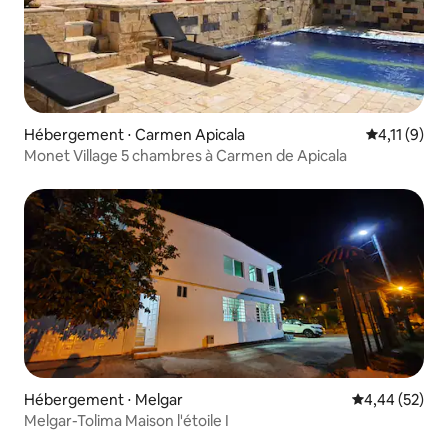
Hébergement ⋅ Carmen Apicala
Évaluation 
4,11 (9)
Monet Village 5 chambres à Carmen de Apicala
Hébergement ⋅ Melgar
Évaluation mo
4,44 (52)
Melgar-Tolima Maison l'étoile I