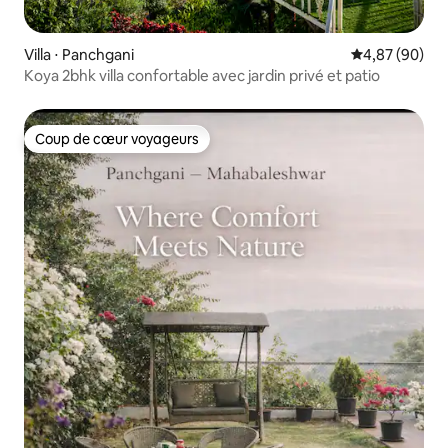
Villa ⋅ Panchgani
Évaluation mo
4,87 (90)
Koya 2bhk villa confortable avec jardin privé et patio
Coup de cœur voyageurs
Coup de cœur voyageurs