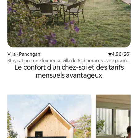
Villa ⋅ Panchgani
Évaluation mo
4,96 (26)
Staycation : une luxueuse villa de 6 chambres avec piscine
Le confort d'un chez-soi et des tarifs
et vue sur la montagne
mensuels avantageux