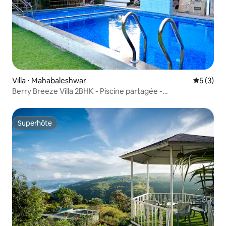
Villa ⋅ Mahabaleshwar
Évaluatio
5 (3)
Berry Breeze Villa 2BHK - Piscine partagée -
Mahabaleshwar
Superhôte
Superhôte