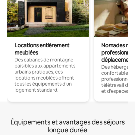
Locations entièrement
Nomades num
meublées
professionnel
déplacement
Des cabanes de montagne
paisibles aux appartements
Des hébergem
urbains pratiques, ces
confortables p
locations meublées offrent
professionnels
tous les équipements d'un
télétravail dis
logement standard.
et d'espaces de
Équipements et avantages des séjours
longue durée