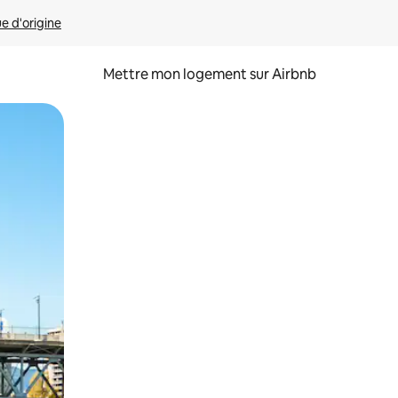
ue d'origine
Mettre mon logement sur Airbnb
sant glisser.