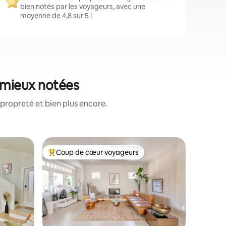
bien notés par les voyageurs, avec une
moyenne de 4,8 sur 5 !
 mieux notées
propreté et bien plus encore.
Hébergem
Coup de cœur voyageurs
Coup
lus appréciés
Coups de cœur voyageurs les plus appréciés
Coups d
Bienvenue
À très co
pied du t
loft rust
est l'end
d'un wee
séjour ! Situé sur une propriété très