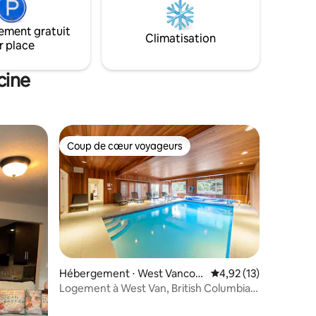
ement gratuit
Climatisation
r place
cine
Coup de cœur voyageurs
Coup de cœur voyageurs
taires : 4,96 sur 5
Hébergement ⋅ West Vancou
Évaluation moyenne su
4,92 (13)
ver
Logement à West Van, British Columbia –
piscine, salle de sport, pont suspendu !