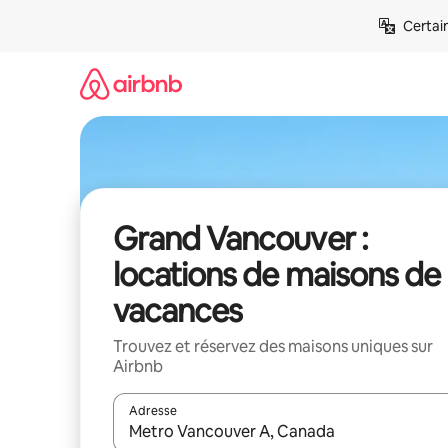
Aller
Certai
directement
au
contenu
Grand Vancouver :
locations de maisons de
vacances
Trouvez et réservez des maisons uniques sur
Airbnb
Adresse
Lorsque les résultats s'affichent, utilisez les flèc