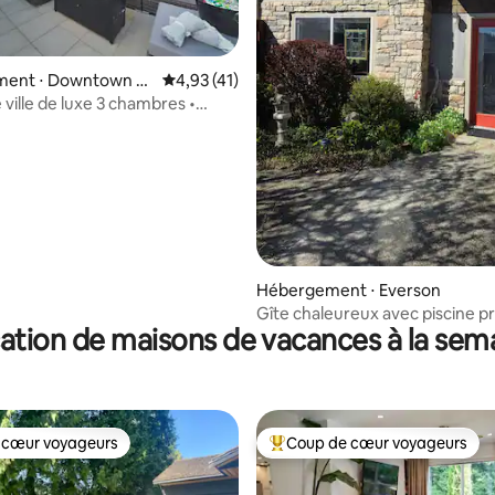
r la base de 15 commentaires : 4,87 sur 5
ent ⋅ Downtown V
Évaluation moyenne sur la base de 41 comme
4,93 (41)
 ville de luxe 3 chambres •
acuzzi • Pour 8 personnes
Hébergement ⋅ Everson
Gîte chaleureux avec piscine pr
ation de maisons de vacances à la sem
jacuzzi
 cœur voyageurs
Coup de cœur voyageurs
 cœur voyageurs
Coups de cœur voyageurs les p