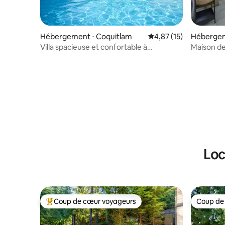
Hébergement ⋅ Coquitlam
Évaluation moyenne su
4,87 (15)
Hébergem
ancouver
Villa spacieuse et confortable à
Maison de
Coquitlam
Piscine/j
Loc
Coup de cœur voyageurs
Coup de
Coups de cœur voyageurs les plus appréciés
Coup de