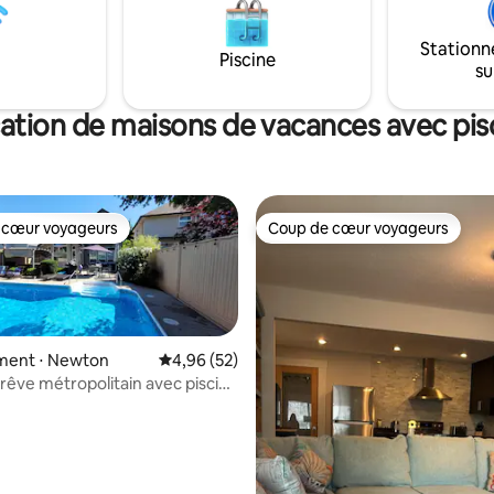
Stationn
Piscine
su
ation de maisons de vacances avec pis
 cœur voyageurs
Coup de cœur voyageurs
 cœur voyageurs
Coup de cœur voyageurs
ent ⋅ Newton
Évaluation moyenne sur la base de 52 commen
4,96 (52)
 rêve métropolitain avec piscine
sur la base de 58 commentaires : 5 sur 5