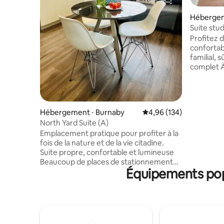
Hébergem
Suite stu
propre ave
Profitez 
confortab
familial, sûr et cent
complet À distance de marche des
transport
parcs, de
et bien p
voiture d
Hébergement ⋅ Burnaby
Évaluation moyenne sur 
4,96 (134)
5 minutes 
North Yard Suite (A)
centre co
Emplacement pratique pour profiter à la
distance 
fois de la nature et de la vie citadine.
rue) des l
Suite propre, confortable et lumineuse
bus n° 144 + R5 SFU : 6 min
Beaucoup de places de stationnement
BCIT : 12 min
Équipements popu
gratuit dans la rue juste à côté de la
de places
propriété À quelques pas de la rue des
dans la r
affaires, avec des tonnes de restaurants,
demande
de cafés et de boutiques qui attendent
votre exploration À côté d'un magnifique
parc, d'un terrain de sport, d'une