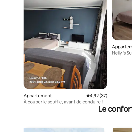
Apparte
Nelly 's Su
Appartement
Évaluation moyenne su
4,92 (37)
À couper le souffle, avant de conduire !
Le confor