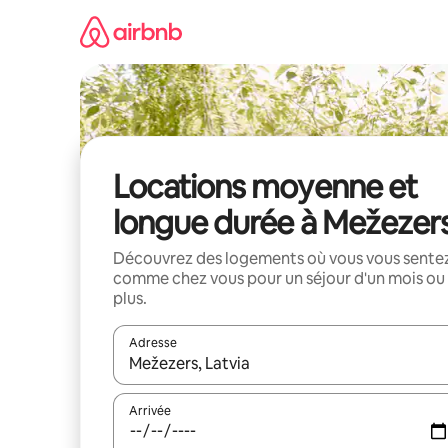
Aller
directement
au
contenu
Locations moyenne et
longue durée à Mežezer
Découvrez des logements où vous vous sente
comme chez vous pour un séjour d'un mois ou
plus.
Adresse
Lorsque les résultats s'affichent, utilisez les flèc
Arrivée