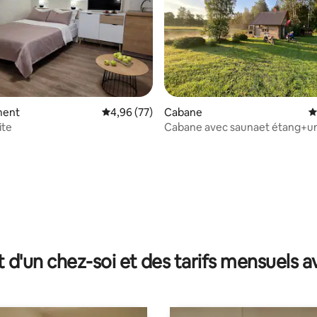
ment
Évaluation moyenne sur la base de 77 commen
4,96 (77)
Cabane
É
ite
Cabane avec saunaet étang+u
baignoire chaude (frais supplé
r la base de 37 commentaires : 4,92 sur 5
t d'un chez-soi et des tarifs mensuels 