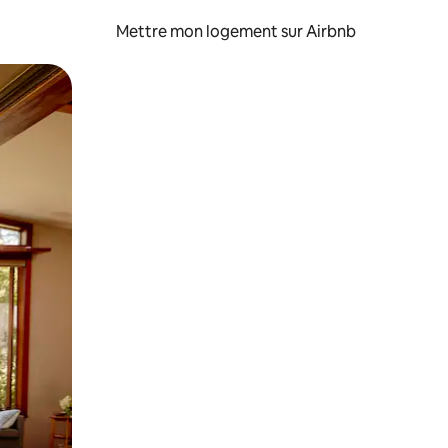
Mettre mon logement sur Airbnb
sant glisser.