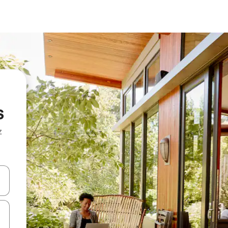
s
z
hes vers le haut et vers le bas pour les parcourir ou en appuyant et en fai