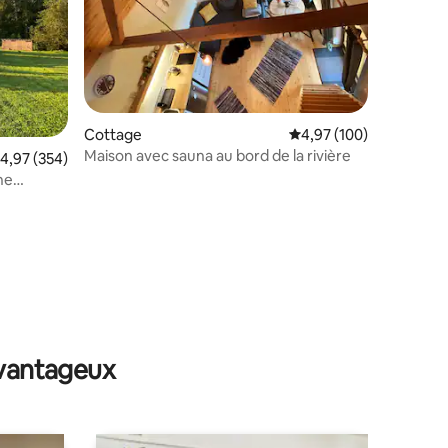
Cottage
Évaluation moyenne sur
4,97 (100)
Maison avec sauna au bord de la rivière
taires : 4,96 sur 5
valuation moyenne sur la base de 354 commentaires : 4,97 sur 5
4,97 (354)
ne
mentaires)
avantageux