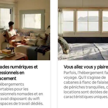
des numériques et
Vous allez vous y plaire
essionnels en
Parfois, l'hébergement fai
voyage. Qu'il s'agisse de
acement
cabanes à flanc de falais
hébergements
de péniches tranquilles, 
rtables pour les
locations sont dotées de
ssionnels nomades et en
caractéristiques uniques
ravail disposant du wifi
espaces de travail dédiés.