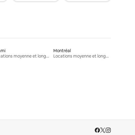
ami
Montréal
Locations moyenne et longue durée
Locations moyenne et longue durée