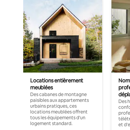
Locations entièrement
Noma
meublées
prof
dépl
Des cabanes de montagne
paisibles aux appartements
Des 
urbains pratiques, ces
confo
locations meublées offrent
profe
tous les équipements d'un
télét
logement standard.
et d'