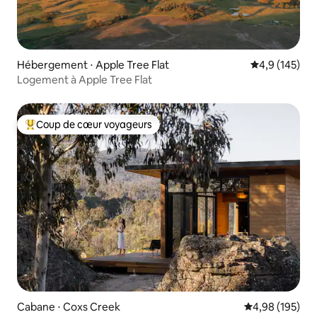
Hébergement ⋅ Apple Tree Flat
Évaluation mo
4,9 (145)
Logement à Apple Tree Flat
Coup de cœur voyageurs
Coups de cœur voyageurs les plus appréciés
Cabane ⋅ Coxs Creek
Évaluation moy
4,98 (195)