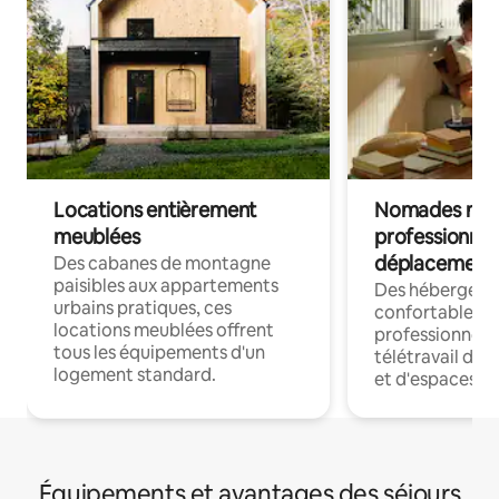
Locations entièrement
Nomades num
meublées
professionnel
déplacement
Des cabanes de montagne
paisibles aux appartements
Des hébergem
urbains pratiques, ces
confortables p
locations meublées offrent
professionnels
tous les équipements d'un
télétravail dis
logement standard.
et d'espaces de
Équipements et avantages des séjours