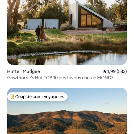
Hutte ⋅ Mudgee
Évaluation moy
4,99 (533)
Gawthorne's Hut TOP 10 des favoris dans le MONDE.
Coup de cœur voyageurs
Coups de cœur voyageurs les plus appréciés