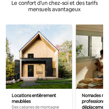
Le confort d'un chez-soi et des tarifs
de sport (3 chambres)
mensuels avantageux
Locations entièrement
Nomades num
meublées
professionnel
déplacement
Des cabanes de montagne