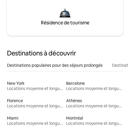
Résidence de tourisme
Destinations à découvrir
Destinations populaires pour des séjours prolongés
Destinati
New York
Barcelone
Locations moyenne et longue durée
Locations moyenne et longue durée
Florence
Athènes
Locations moyenne et longue durée
Locations moyenne et longue durée
Miami
Montréal
Locations moyenne et longue durée
Locations moyenne et longue durée