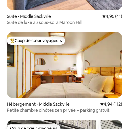
Suite ⋅ Middle Sackville
Évaluation mo
4,95 (41)
Suite de luxe au sous-sol à Maroon Hill
Coup de cœur voyageurs
Coups de cœur voyageurs les plus appréciés
Hébergement ⋅ Middle Sackville
Évaluation moy
4,94 (112)
Petite chambre d'hôtes zen privée + parking gratuit
Coup de cœur voyageurs