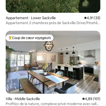
Appartement ⋅ Lower Sackville
Évaluation mo
4,91 (33)
Appartement 2 chambres près de Sackville Drive/Pinehill
Drive
Coup de cœur voyageurs
Coups de cœur voyageurs les plus appréciés
Villa ⋅ Middle Sackville
Évaluation moy
4,89 (101)
Profitez de la nature, complexe privé moderne avec salle