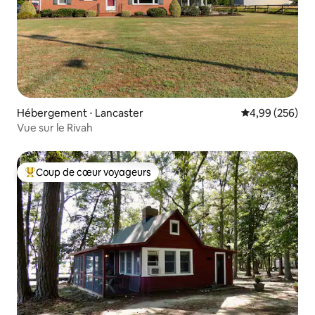
Hébergement ⋅ Lancaster
Évaluation moy
4,99 (256)
Vue sur le Rivah
Coup de cœur voyageurs
Coups de cœur voyageurs les plus appréciés