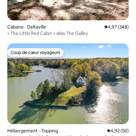
Cabane ⋅ Deltaville
Évaluation moy
4,97 (348)
« The Little Red Cabin » alias The Galley
Coup de cœur voyageurs
Coup de cœur voyageurs
Hébergement ⋅ Topping
Évaluation mo
4,92 (50)