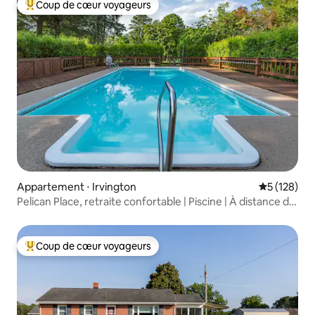
Coup de cœur voyageurs
Coups de cœur voyageurs les plus appréciés
Appartement ⋅ Irvington
Évaluation 
5 (128)
Pelican Place, retraite confortable | Piscine | À distance de
marée
Coup de cœur voyageurs
Coups de cœur voyageurs les plus appréciés