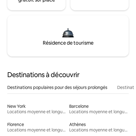
Résidence de tourisme
Destinations à découvrir
Destinations populaires pour des séjours prolongés
Destinati
New York
Barcelone
Locations moyenne et longue durée
Locations moyenne et longue durée
Florence
Athènes
Locations moyenne et longue durée
Locations moyenne et longue durée