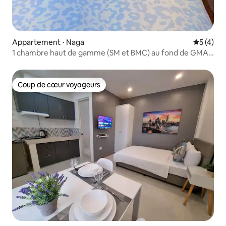
Appartement ⋅ Naga
Évaluatio
5 (4)
1 chambre haut de gamme (SM et BMC) au fond de GMA,
Wi-Fi 300 Mbit/s
Coup de cœur voyageurs
Coup de cœur voyageurs