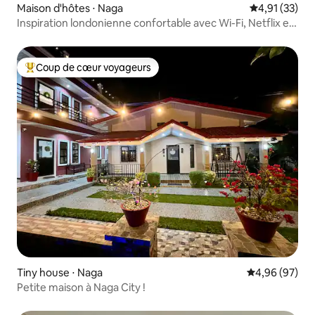
Maison d'hôtes ⋅ Naga
Évaluation mo
4,91 (33)
Inspiration londonienne confortable avec Wi-Fi, Netflix et
stationnement
Coup de cœur voyageurs
Coups de cœur voyageurs les plus appréciés
Tiny house ⋅ Naga
Évaluation mo
4,96 (97)
Petite maison à Naga City !