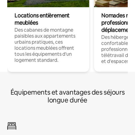
Locations entièrement
Nomades num
meublées
professionnel
déplacement
Des cabanes de montagne
paisibles aux appartements
Des hébergem
urbains pratiques, ces
confortables p
locations meublées offrent
professionnels
tous les équipements d'un
télétravail dis
logement standard.
et d'espaces de
Équipements et avantages des séjours
longue durée