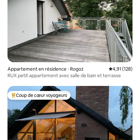
Appartement en résidence ⋅ Rogoż
Évaluation moy
4,91 (128)
RUX petit appartement avec salle de bain et terrasse
Coup de cœur voyageurs
Coups de cœur voyageurs les plus appréciés