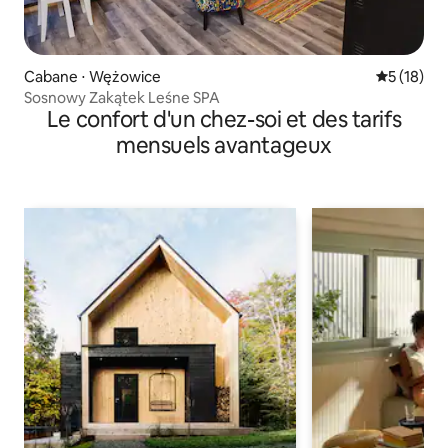
Cabane ⋅ Wężowice
Évaluation
5 (18)
Sosnowy Zakątek Leśne SPA
Le confort d'un chez-soi et des tarifs
mensuels avantageux