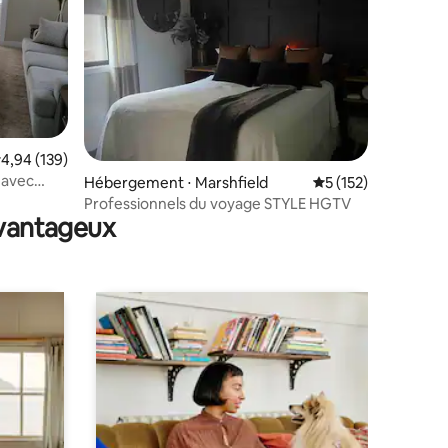
taires : 4,94 sur 5
valuation moyenne sur la base de 139 commentaires : 4,94 sur 5
4,94 (139)
 avec
Hébergement ⋅ Marshfield
Évaluation moyenne 
5 (152)
Professionnels du voyage STYLE HGTV
avantageux