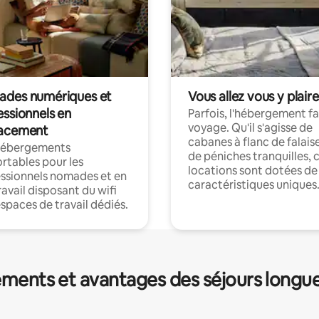
des numériques et
Vous allez vous y plaire
essionnels en
Parfois, l'hébergement fai
voyage. Qu'il s'agisse de
acement
cabanes à flanc de falais
hébergements
de péniches tranquilles, 
rtables pour les
locations sont dotées de
ssionnels nomades et en
caractéristiques uniques
ravail disposant du wifi
espaces de travail dédiés.
ments et avantages des séjours longu