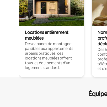
Locations entièrement
Noma
meublées
prof
dépl
Des cabanes de montagne
paisibles aux appartements
Des 
urbains pratiques, ces
confo
locations meublées offrent
profe
tous les équipements d'un
télét
logement standard.
et d'
Équipe