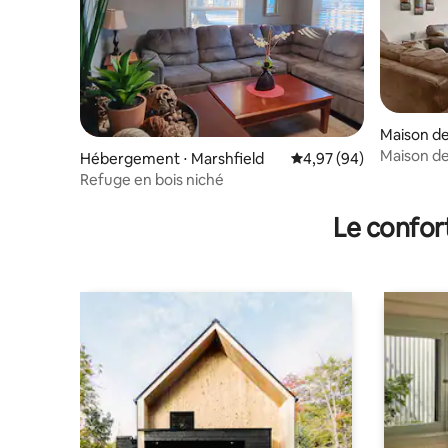
Maison de 
Maison de
Hébergement ⋅ Marshfield
Évaluation moyenne sur
4,97 (94)
3 chambre
Refuge en bois niché
attenant e
Le confor