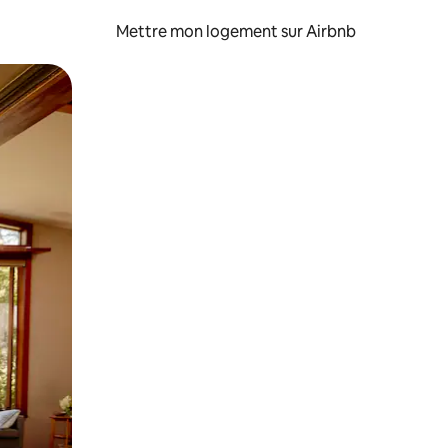
Mettre mon logement sur Airbnb
sant glisser.