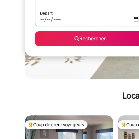
Départ
Rechercher
Loca
Coup de cœur voyageurs
Coup 
Coups de cœur voyageurs les plus appréciés
Coups de