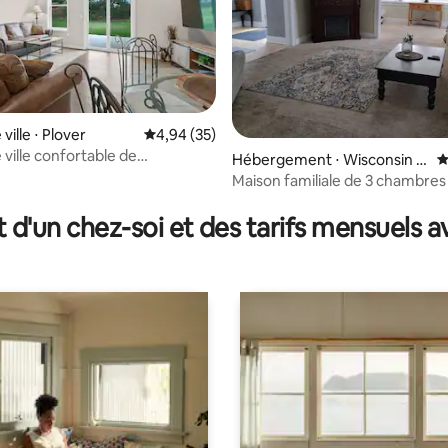
ville ⋅ Plover
Évaluation moyenne sur la base de 35 commen
4,94 (35)
 ville confortable de
 la base de 94 commentaires : 4,97 sur 5
Hébergement ⋅ Wisconsin R
É
s/2 salles de bain | Garage
apids
Maison familiale de 3 chambres
t climatisation
terrasse
t d'un chez-soi et des tarifs mensuels 