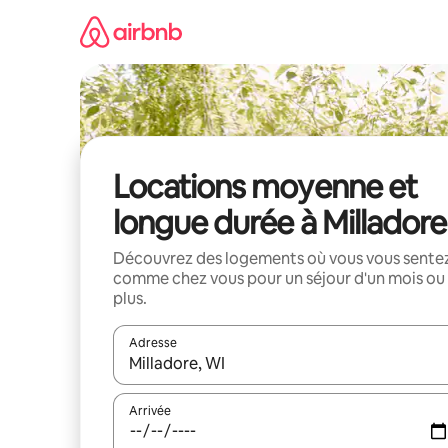
Aller
directement
au
contenu
Locations moyenne et
longue durée à Milladore
Découvrez des logements où vous vous sente
comme chez vous pour un séjour d'un mois ou
plus.
Adresse
Lorsque les résultats s'affichent, utilisez les flèc
Arrivée