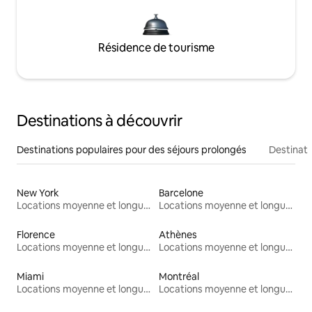
Résidence de tourisme
Destinations à découvrir
Destinations populaires pour des séjours prolongés
Destinati
New York
Barcelone
Locations moyenne et longue durée
Locations moyenne et longue durée
Florence
Athènes
Locations moyenne et longue durée
Locations moyenne et longue durée
Miami
Montréal
Locations moyenne et longue durée
Locations moyenne et longue durée