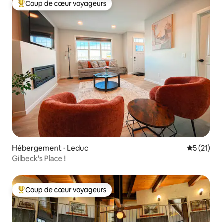
Coup de cœur voyageurs
Coups de cœur voyageurs les plus appréciés
Hébergement ⋅ Leduc
Évaluation
5 (21)
Gilbeck's Place !
Coup de cœur voyageurs
Coups de cœur voyageurs les plus appréciés