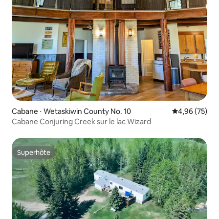
Cabane ⋅ Wetaskiwin County No. 10
Évaluation mo
4,96 (75)
Cabane Conjuring Creek sur le lac Wizard
Superhôte
Superhôte