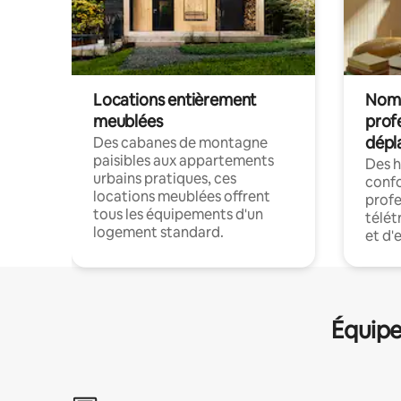
Locations entièrement
Noma
meublées
prof
dépl
Des cabanes de montagne
paisibles aux appartements
Des 
urbains pratiques, ces
confo
locations meublées offrent
profe
tous les équipements d'un
télét
logement standard.
et d'
Équipe