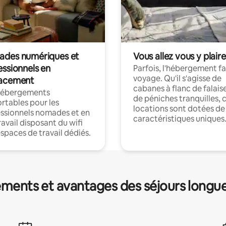
des numériques et
Vous allez vous y plaire
essionnels en
Parfois, l'hébergement fai
voyage. Qu'il s'agisse de
acement
cabanes à flanc de falais
hébergements
de péniches tranquilles, 
rtables pour les
locations sont dotées de
ssionnels nomades et en
caractéristiques uniques
ravail disposant du wifi
espaces de travail dédiés.
ments et avantages des séjours longu