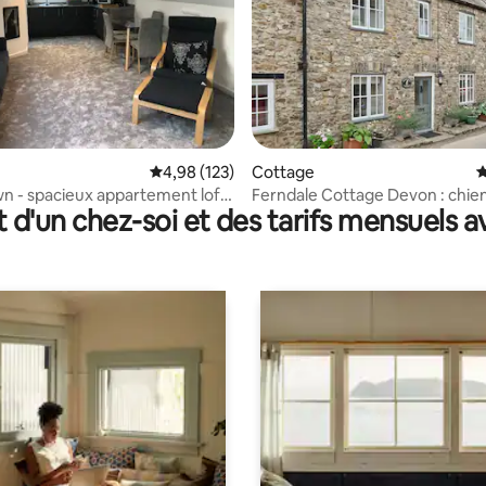
sur la base de 67 commentaires : 5 sur 5
Évaluation moyenne sur la base de 123 comme
4,98 (123)
Cottage
É
 - spacieux appartement loft
Ferndale Cottage Devon : chie
t d'un chez-soi et des tarifs mensuels 
acceptés•Pub•Poêle à bois