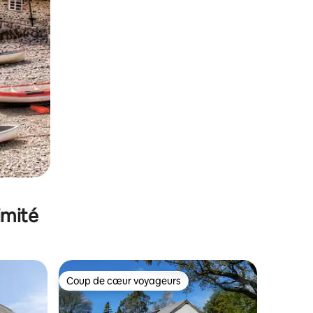
imité
Coup de cœur voyageurs
lus appréciés
Coup de cœur voyageurs