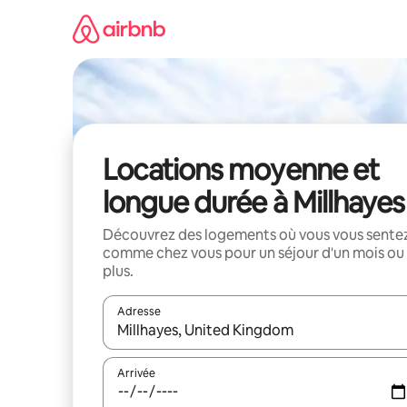
Aller
directement
au
contenu
Locations moyenne et
longue durée à Millhayes
Découvrez des logements où vous vous sente
comme chez vous pour un séjour d'un mois ou
plus.
Adresse
Lorsque les résultats s'affichent, utilisez les flèc
Arrivée