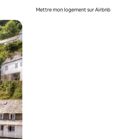
Mettre mon logement sur Airbnb
sant glisser.