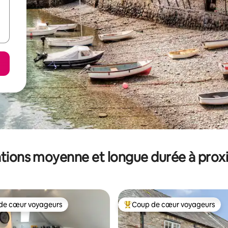
tions moyenne et longue durée à prox
de cœur voyageurs
Coup de cœur voyageurs
 cœur voyageurs les plus appréciés
Coups de cœur voyageurs les p