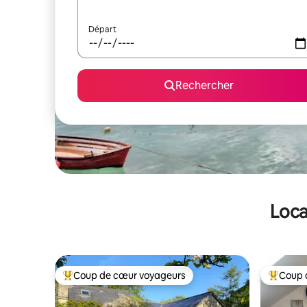
Départ
Rechercher
Loca
Coup de cœur voyageurs
Coup 
Coups de cœur voyageurs les plus appréciés
Coups de