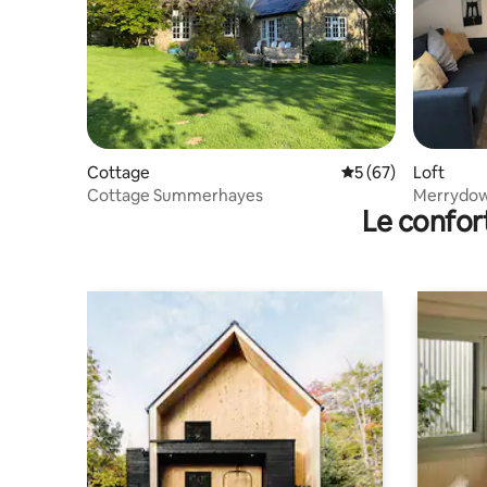
Cottage
Évaluation moyenne 
5 (67)
Loft
Cottage Summerhayes
Merrydown
Le confor
converti