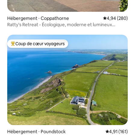
Hébergement ⋅ Coppathorne
Évaluation moy
4,94 (280)
Ratty's Retreat - Écologique, moderne et lumineux
(Widemouth)
Coup de cœur voyageurs
Coups de cœur voyageurs les plus appréciés
Hébergement ⋅ Poundstock
Évaluation moy
4,91 (161)