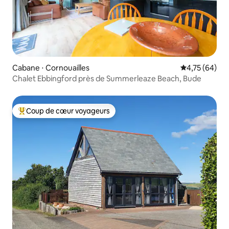
Cabane ⋅ Cornouailles
Évaluation mo
4,75 (64)
Chalet Ebbingford près de Summerleaze Beach, Bude
Coup de cœur voyageurs
Coups de cœur voyageurs les plus appréciés