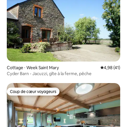
Cottage ⋅ Week Saint Mary
Évaluation mo
4,98 (41)
Cyder Barn - Jacuzzi, gîte à la ferme, pêche
Coup de cœur voyageurs
Coup de cœur voyageurs