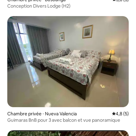
Conception Divers Lodge (H2)
Chambre privée ⋅ Nueva Valencia
Évaluation 
4,8 (5)
Guimaras BnB pour 3 avec balcon et vue panoramique