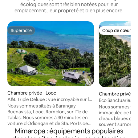
écologiques sont très bien notées pour leur
emplacement, leur propreté et bien plus encore.
Superhôte
Coup de cœur vo
Superhôte
Coup de cœur vo
Chambre privée ⋅ Looc
Chambre privée ⋅
A&L Triple Deluxe : vue incroyable sur la
ach
Eco Sanctuaries N
mer et le coucher du soleil
Nous sommes situés à Barangay
balcon avec vue su
Nous sommes situé
Buenavista, Looc, Romblon, sur l'île de
immaculée de Nacp
Tablas. Nous sommes à 30 minutes en
d'eaux bleues clair
voiture d'Odiongan et de Sta. Ports de
souvent surnomm
Fe ; à 10 minutes du port de Looc. Nous
Mimaropa : équipements populaires
meilleures plages 
sommes accessibles par l'autoroute
sommes un compl