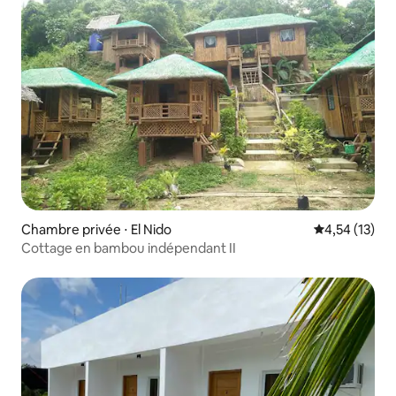
Chambre privée ⋅ El Nido
Évaluation mo
4,54 (13)
Cottage en bambou indépendant II