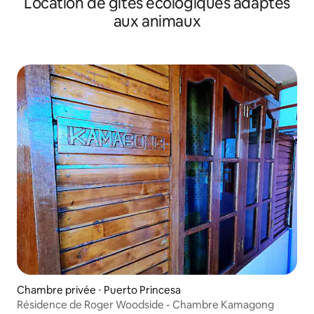
Location de gîtes écologiques adaptés
Queen Size 1
aux animaux
Chambre privée ⋅ Puerto Princesa
Résidence de Roger Woodside - Chambre Kamagong