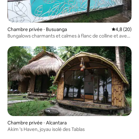
Chambre privée ⋅ Busuanga
Évaluation m
4,8 (20)
Bungalows charmants et calmes à flanc de colline et avec
vue sur la mer
Chambre privée ⋅ Alcantara
Akim 's Haven, joyau isolé des Tablas