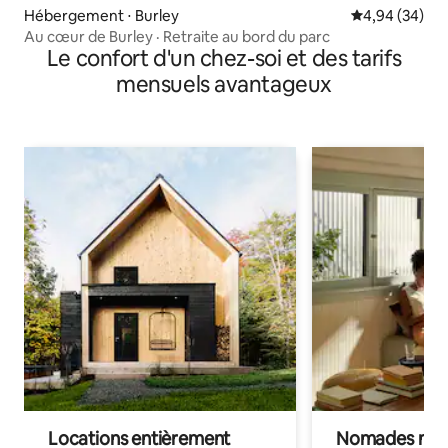
Hébergement ⋅ Burley
Évaluation mo
4,94 (34)
Au cœur de Burley · Retraite au bord du parc
Le confort d'un chez-soi et des tarifs
mensuels avantageux
Locations entièrement
Nomades num