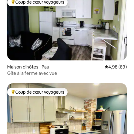
Coup de cœur voyageurs
Coups de cœur voyageurs les plus appréciés
Maison d'hôtes ⋅ Paul
Évaluation mo
4,98 (89)
Gîte à la ferme avec vue
Coup de cœur voyageurs
Coups de cœur voyageurs les plus appréciés