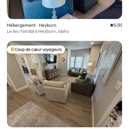
Hébergement ⋅ Heyburn
Évaluatio
5 (9)
Le lieu familial à Heyburn, Idaho
Coup de cœur voyageurs
Coups de cœur voyageurs les plus appréciés