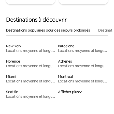
Destinations à découvrir
Destinations populaires pour des séjours prolongés
Destinati
New York
Barcelone
Locations moyenne et longue durée
Locations moyenne et longue durée
Florence
Athènes
Locations moyenne et longue durée
Locations moyenne et longue durée
Miami
Montréal
Locations moyenne et longue durée
Locations moyenne et longue durée
Seattle
Afficher plus
Locations moyenne et longue durée