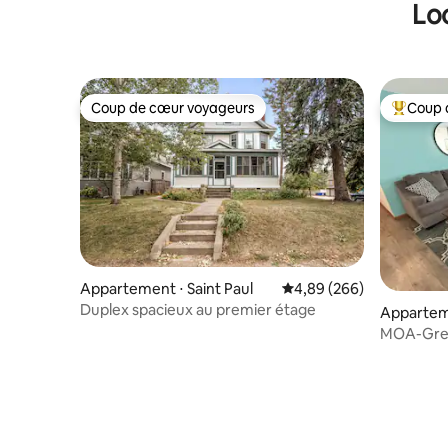
Lo
Animaux a
animaux !
Coup de cœur voyageurs
Coup 
Coup de cœur voyageurs
Coups de
Appartement ⋅ Saint Paul
Évaluation moyenne sur 
4,89 (266)
Duplex spacieux au premier étage
Apparteme
MOA-Grea
Parking-T