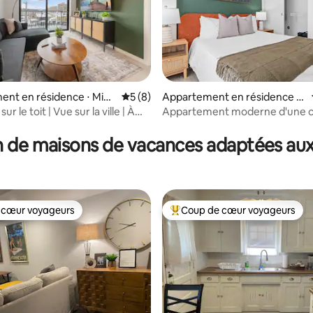
 la base de 147 commentaires : 4,97 sur 5
nt en résidence ⋅ Minn
Évaluation moyenne sur la base de 8 co
5 (8)
Appartement en résidence ⋅
Minneapolis
r le toit | Vue sur la ville | À
Appartement moderne d'une 
des lacs
Toit-terrasse et centre de rem
forme sur place
 de maisons de vacances adaptées aux
 cœur voyageurs
Coup de cœur voyageurs
 cœur voyageurs
Coups de cœur voyageurs les p