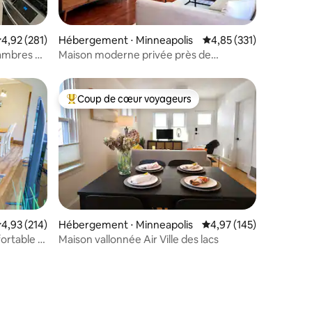
ntaires : 4,92 sur 5
valuation moyenne sur la base de 281 commentaires : 4,92 sur 5
4,92 (281)
Hébergement ⋅ Minneapolis
Évaluation moyenne sur
4,85 (331)
ambres à
Maison moderne privée près de
Minnehaha Falls
Coup de cœur voyageurs
lus appréciés
Coups de cœur voyageurs les plus appréciés
valuation moyenne sur la base de 214 commentaires : 4,93 sur 5
4,93 (214)
Hébergement ⋅ Minneapolis
Évaluation moyenne sur
4,97 (145)
rtable -
Maison vallonnée Air Ville des lacs
taires : 4,86 sur 5