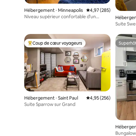
Hébergement ⋅ Minneapolis
Évaluation moyenne sur 
4,97 (285)
Niveau supérieur confortable d'un
Hébergeme
duplex dans un emplacement idéal !
Suite Swee
Coup de cœur voyageurs
Superhô
Coups de cœur voyageurs les plus appréciés
Superhô
Hébergement ⋅ Saint Paul
Évaluation moyenne sur 
4,95 (256)
Suite Sparrow sur Grand
Hébergeme
Bungalow