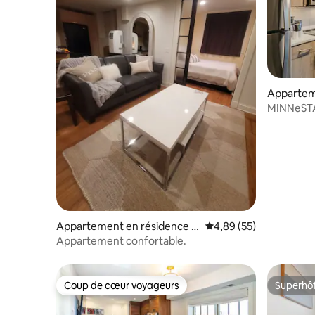
Appartem
Minneapol
MINNeSTAY
Target C
Appartement en résidence ⋅
Évaluation moyenne sur
4,89 (55)
Minneapolis
Appartement confortable.
Coup de cœur voyageurs
Superhô
Coup de cœur voyageurs
Superhô