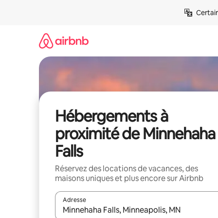
Aller
Certai
directement
au
contenu
Hébergements à
proximité de Minnehaha
Falls
Réservez des locations de vacances, des
maisons uniques et plus encore sur Airbnb
Adresse
Lorsque les résultats s'affichent, utilisez les flèc