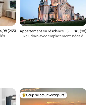
valuation moyenne sur la base de 265 commentaires : 4,98 sur 5
4,98 (265)
ntaires : 4,87 sur 5
Appartement en résidence ⋅ Sai
Évaluation moyenne
5 (38)
nt Paul
ités
Luxe urbain avec emplacement inégalé -
Vue sur la cathédrale
Coup de cœur voyageurs
Coups de cœur voyageurs les plus appréciés