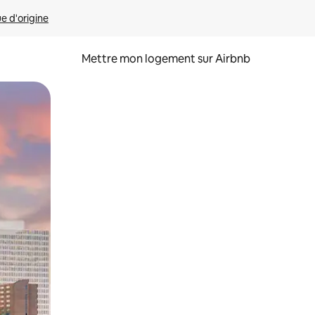
ue d'origine
Mettre mon logement sur Airbnb
sant glisser.