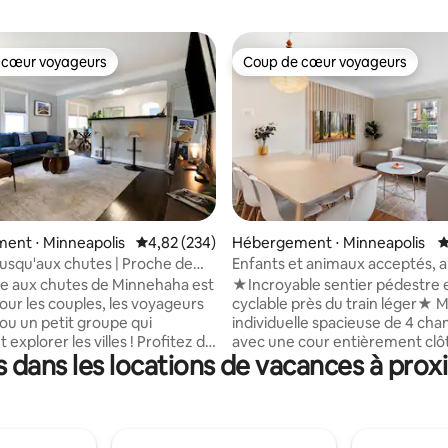
 cœur voyageurs
Coup de cœur voyageurs
 cœur voyageurs
Coup de cœur voyageurs
la base de 564 commentaires : 4,99 sur 5
ent ⋅ Minneapolis
Évaluation moyenne sur la base de 234 commen
4,82 (234)
Hébergement ⋅ Minneapolis
É
usqu'aux chutes | Proche de
Enfants et animaux acceptés, a
r arrière clôturée
jeux, karaoké, paradis du vélo
e aux chutes de Minnehaha est
★Incroyable sentier pédestre 
our les couples, les voyageurs
cyclable près du train léger★ Maison
 ou un petit groupe qui
individuelle spacieuse de 4 ch
lorer les villes ! Profitez de
avec une cour entièrement clô
dans les locations de vacances à prox
gante chambre près de
dans un emplacement de choix.
, des restaurants, des
et buanderie gratuits inclus. Ju
 du train léger. À ★ 5 min à
face du passage piéton de Cub
ain léger, qui vous relie aux
Burger King 24h/24 et 7j/7 et 
elles À ★ 10 min en voiture du
À quelques pas de la piste cycla