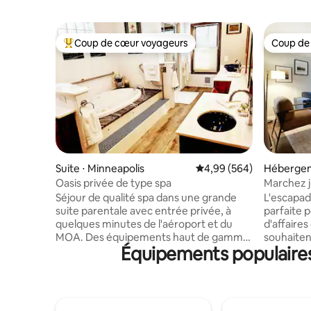
Coup de cœur voyageurs
Coup de
Coups de cœur voyageurs les plus appréciés
Coup de
Suite ⋅ Minneapolis
Évaluation moyenne sur 
4,99 (564)
Hébergem
Oasis privée de type spa
Marchez j
tout | Cou
Séjour de qualité spa dans une grande
L'escapad
suite parentale avec entrée privée, à
parfaite p
quelques minutes de l'aéroport et du
d'affaires
MOA. Des équipements haut de gamme
souhaitent exp
Équipements populaires 
que vous ne trouverez pas dans la
cette élé
plupart des hôtels, rien que pour vous !
l'épicerie
Détendez-vous dans un jacuzzi de luxe
universités et
pour 2 personnes et une douche à
pied du tr
vapeur. Blottissez-vous dans un coin
villes jum