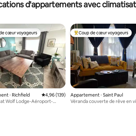
cations d'appartements avec climatisat
cceptés. Pas de frais pour les
de cœur voyageurs
Coup de cœur voyageurs
 cœur voyageurs les plus appréciés
Coups de cœur voyageurs les p
la base de 266 commentaires : 4,89 sur 5
nt ⋅ Richfield
Évaluation moyenne sur la base de 139 commen
4,96 (139)
Appartement ⋅ Saint Paul
t Wolf Lodge-Aéroport-
Véranda couverte de rêve en vi
ap Stays MC3
(4 personnes et plus, climatisati