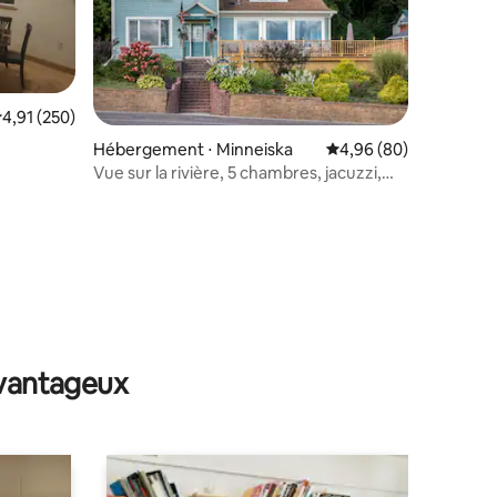
valuation moyenne sur la base de 250 commentaires : 4,91 sur 5
4,91 (250)
Hébergement ⋅ Minneiska
Évaluation moyenne su
4,96 (80)
Vue sur la rivière, 5 chambres, jacuzzi,
cheminée, jeu d'arcade
ntaires : 4,93 sur 5
avantageux