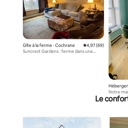
Gîte à la ferme ⋅ Cochrane
Évaluation moyenne sur
4,97 (69)
Suncrest Gardens : ferme dans une
ferme à pizza
Hébergeme
Notre mai
Le confor