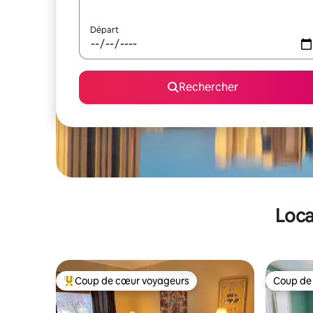
Départ
Rechercher
Loca
Coup de cœur voyageurs
Coup de
Coups de cœur voyageurs les plus appréciés
Coup de