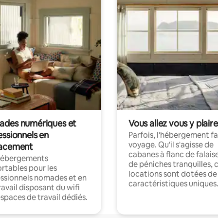
des numériques et
Vous allez vous y plaire
essionnels en
Parfois, l'hébergement fai
voyage. Qu'il s'agisse de
acement
cabanes à flanc de falais
hébergements
de péniches tranquilles, 
rtables pour les
locations sont dotées de
ssionnels nomades et en
caractéristiques uniques
ravail disposant du wifi
espaces de travail dédiés.