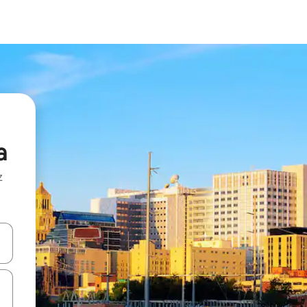
a
z
hes vers le haut et vers le bas pour les parcourir ou en appuyant et en fai