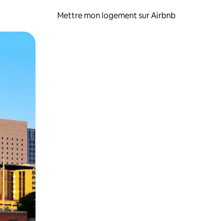
Mettre mon logement sur Airbnb
sant glisser.