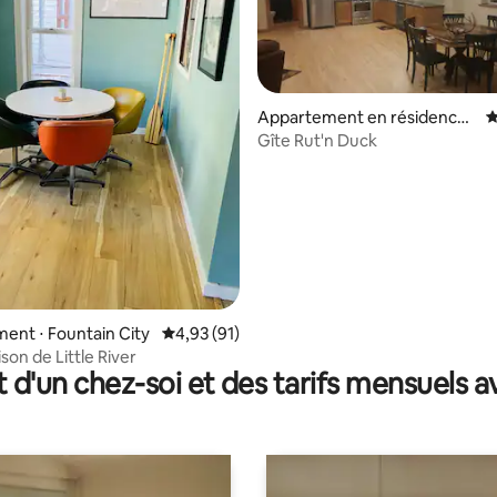
Appartement en résidence ⋅
É
Cochrane
Gîte Rut'n Duck
 la base de 69 commentaires : 4,97 sur 5
nt ⋅ Fountain City
Évaluation moyenne sur la base de 91 comme
4,93 (91)
son de Little River
t d'un chez-soi et des tarifs mensuels 