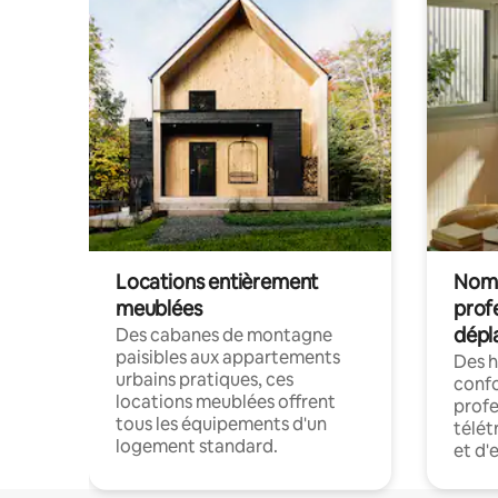
Locations entièrement
Noma
meublées
prof
dépl
Des cabanes de montagne
paisibles aux appartements
Des 
urbains pratiques, ces
confo
locations meublées offrent
profe
tous les équipements d'un
télét
logement standard.
et d'