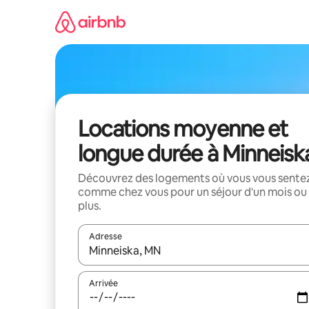
Aller
directement
au
contenu
Locations moyenne et
longue durée à Minneisk
Découvrez des logements où vous vous sente
comme chez vous pour un séjour d'un mois ou
plus.
Adresse
Lorsque les résultats s'affichent, utilisez les flèc
Arrivée