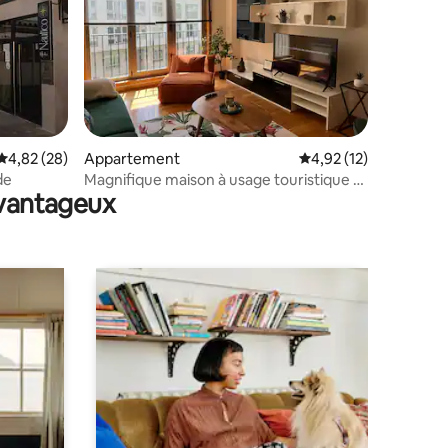
ntaires : 4,85 sur 5
Évaluation moyenne sur la base de 28 commentaires : 4,82 sur 5
4,82 (28)
Appartement
Évaluation moyenne su
4,92 (12)
de
Magnifique maison à usage touristique à
avantageux
Sada