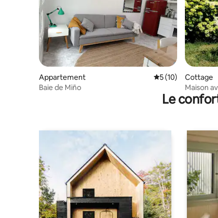
Appartement
Évaluation moyenne
5 (10)
Cottage
Baie de Miño
Maison av
Le confor
Coruña