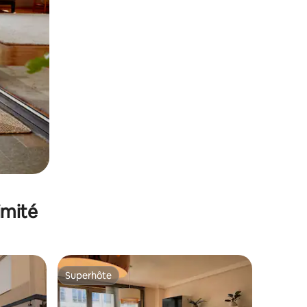
imité
Superhôte
Superhôte