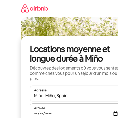
Aller
directement
au
contenu
Locations moyenne et
longue durée à Miño
Découvrez des logements où vous vous sente
comme chez vous pour un séjour d'un mois ou
plus.
Adresse
Lorsque les résultats s'affichent, utilisez les flèc
Arrivée