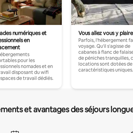
des numériques et
Vous allez vous y plaire
essionnels en
Parfois, l'hébergement fai
voyage. Qu'il s'agisse de
acement
cabanes à flanc de falais
hébergements
de péniches tranquilles, 
rtables pour les
locations sont dotées de
ssionnels nomades et en
caractéristiques uniques
ravail disposant du wifi
espaces de travail dédiés.
ments et avantages des séjours longu