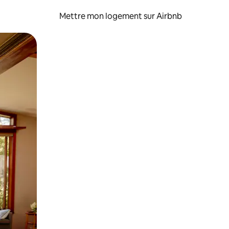
Mettre mon logement sur Airbnb
sant glisser.