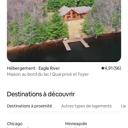
Hébergement ⋅ Eagle River
Évaluation mo
4,91 (56)
Maison au bord du lac | Quai privé et foyer
Destinations à découvrir
Destinations à proximité
Autres types de logements
Lie
Chicago
Minneapolis