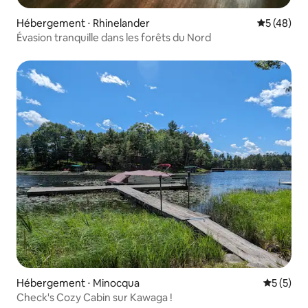
Hébergement ⋅ Rhinelander
Évaluation
5 (48)
Évasion tranquille dans les forêts du Nord
Hébergement ⋅ Minocqua
Évaluatio
5 (5)
Check's Cozy Cabin sur Kawaga !