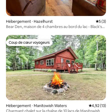
Hébergement ⋅ Hazelhurst
Évaluatio
5 (3)
Bear Den, maison de 4 chambres au bord du lac - Black's
Cliff Resort
Coup de cœur voyageurs
Coup de cœur voyageurs
Hébergement ⋅ Manitowish Waters
Évaluation mo
4,92 (13)
Charmant chalet sur la chaîne de 10 lacs de Manitowish