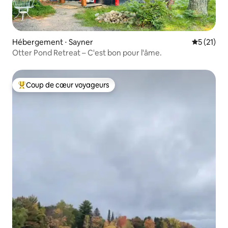
Hébergement ⋅ Sayner
Évaluation
5 (21)
Otter Pond Retreat – C'est bon pour l'âme.
Coup de cœur voyageurs
Coups de cœur voyageurs les plus appréciés