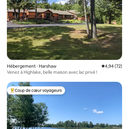
Hébergement ⋅ Harshaw
Évaluation mo
4,94 (72)
Venez à Highlake, belle maison avec lac privé !
Coup de cœur voyageurs
Coups de cœur voyageurs les plus appréciés