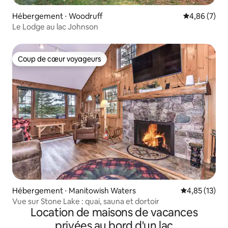
Hébergement ⋅ Woodruff
Évaluation m
4,86 (7)
Le Lodge au lac Johnson
Coup de cœur voyageurs
Coup de cœur voyageurs
Hébergement ⋅ Manitowish Waters
Évaluation mo
4,85 (13)
Vue sur Stone Lake : quai, sauna et dortoir
Location de maisons de vacances
privées au bord d'un lac