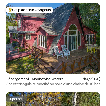
Coup de cœur voyageurs
Coups de cœur voyageurs les plus appréciés
Hébergement ⋅ Manitowish Waters
Évaluation mo
4,99 (75)
Chalet triangulaire modifié au bord d'une chaîne de 10 lacs
Superhôte
Superhôte