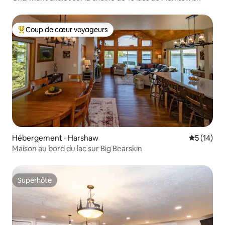
Coup de cœur voyageurs
Coups de cœur voyageurs les plus appréciés
Hébergement ⋅ Harshaw
Évaluation
5 (14)
Maison au bord du lac sur Big Bearskin
Superhôte
Superhôte