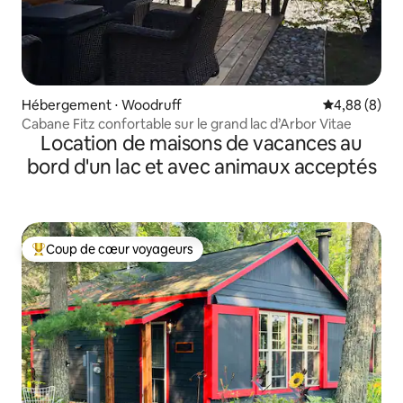
Hébergement ⋅ Woodruff
Évaluation m
4,88 (8)
Cabane Fitz confortable sur le grand lac d’Arbor Vitae
Location de maisons de vacances au
bord d'un lac et avec animaux acceptés
Coup de cœur voyageurs
Coups de cœur voyageurs les plus appréciés