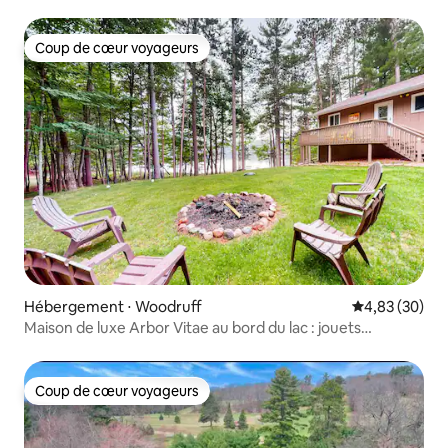
Coup de cœur voyageurs
Coup de cœur voyageurs
Hébergement ⋅ Woodruff
Évaluation mo
4,83 (30)
Maison de luxe Arbor Vitae au bord du lac : jouets
aquatiques, 2 cuisines
Coup de cœur voyageurs
Coup de cœur voyageurs