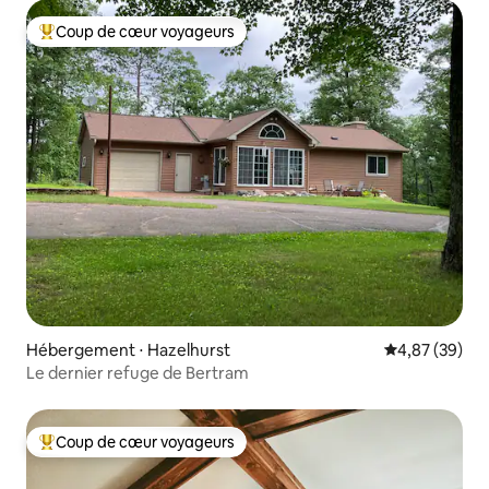
Coup de cœur voyageurs
Coups de cœur voyageurs les plus appréciés
Hébergement ⋅ Hazelhurst
Évaluation mo
4,87 (39)
Le dernier refuge de Bertram
Coup de cœur voyageurs
Coups de cœur voyageurs les plus appréciés