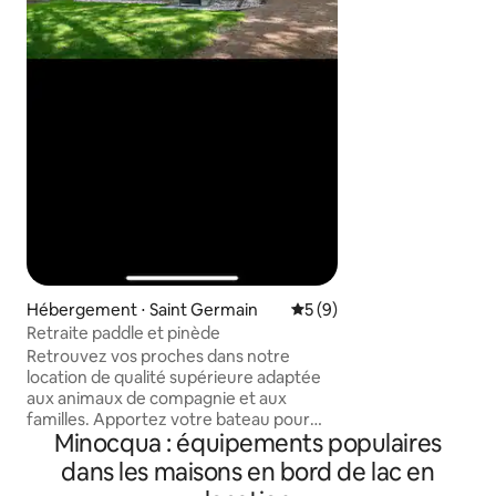
trouverez tout ce
besoin, y compris 
pour que vous vou
avec des thèmes 
lac et des touches
partout. Espace po
remorques, à prox
motoneige/VTT et 
motoneige/bateau
2 kayaks pour adul
enfants, 2 planche
et des gilets de s
évader avec nous 
Hébergement ⋅ Saint Germain
Évaluation moyenne sur la 
5 (9)
Retraite paddle et pinède
Retrouvez vos proches dans notre
location de qualité supérieure adaptée
aux animaux de compagnie et aux
familles. Apportez votre bateau pour
Minocqua : équipements populaires
votre quai privé donnant sur une plage
de sable fin au bord du lac Big St
dans les maisons en bord de lac en
Germain, entièrement accessible aux