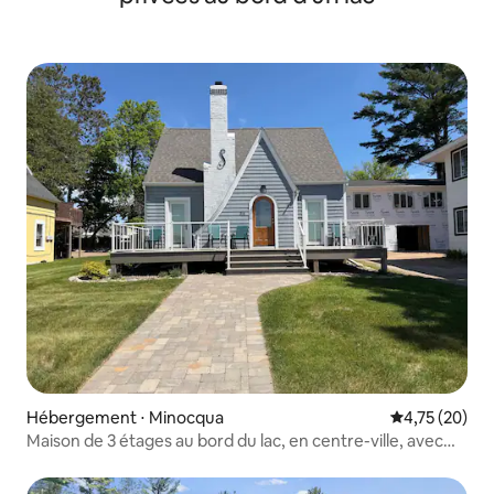
Hébergement ⋅ Minocqua
Évaluation mo
4,75 (20)
Maison de 3 étages au bord du lac, en centre-ville, avec
accès au quai