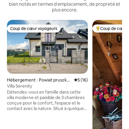
bien notés en termes d'emplacement, de propreté et
plus encore.
Coup de cœur voyageurs
Coup de cœur 
Coup de cœur voyageurs
Coups de cœur vo
Hébergement ⋅ Powiat pruszko
Évaluation moyenne sur la b
5 (16)
wski
Villa Serenity
Détendez-vous en famille dans cette
villa moderne et paisible de 3 chambres
conçue pour le confort, l'espace et le
contact avec la nature. Situé à quelques
minutes seulement de la ville, mais au
cœur d'un environnement calme, il offre
le parfait équilibre entre confort et