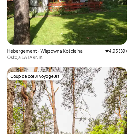
Hébergement ⋅ Wiązowna Kościelna
Évaluation mo
4,95 (39)
Ostoja LATARNIK
Coup de cœur voyageurs
Coup de cœur voyageurs