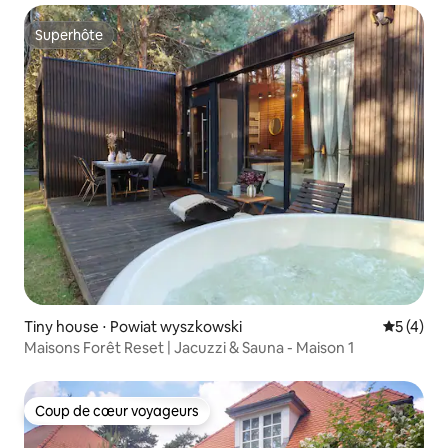
Superhôte
Superhôte
Tiny house ⋅ Powiat wyszkowski
Évaluatio
5 (4)
Maisons Forêt Reset | Jacuzzi & Sauna - Maison 1
Coup de cœur voyageurs
Coup de cœur voyageurs