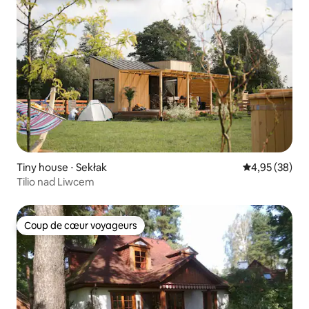
Tiny house ⋅ Sekłak
Évaluation mo
4,95 (38)
Tilio nad Liwcem
Coup de cœur voyageurs
Coup de cœur voyageurs