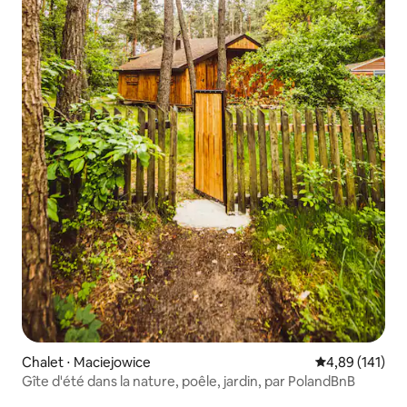
Chalet ⋅ Maciejowice
Évaluation moy
4,89 (141)
Gîte d'été dans la nature, poêle, jardin, par PolandBnB