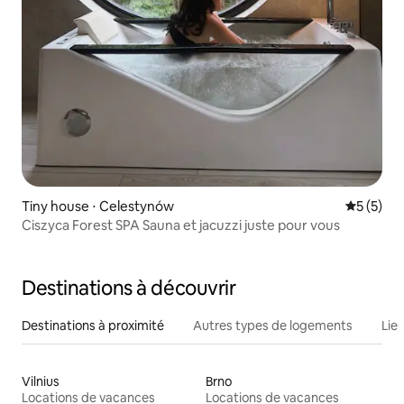
Tiny house ⋅ Celestynów
Évaluatio
5 (5)
Ciszyca Forest SPA Sauna et jacuzzi juste pour vous
Destinations à découvrir
Destinations à proximité
Autres types de logements
Lie
Vilnius
Brno
Locations de vacances
Locations de vacances