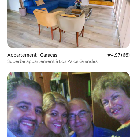
Appartement ⋅ Caracas
Évaluation mo
4,97 (66)
Superbe appartement à Los Palos Grandes