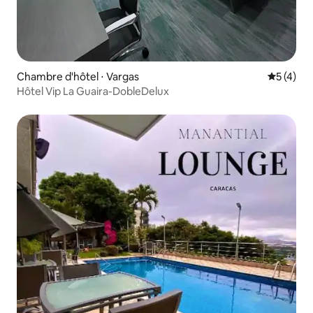
Chambre d'hôtel ⋅ Vargas
Évaluatio
5 (4)
Hôtel Vip La Guaira-DobleDelux