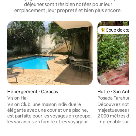
déjeuner sont très bien notées pour leur
emplacement, leur propreté et bien plus encore.
Coup de cœur 
Coups de cœur vo
Hébergement ⋅ Caracas
Hutte ⋅ San Anton
Vision Hall
Posada Tarahumara
Caraïbes et natur
Vision Club, une maison individuelle
Découvrez notre p
élégante avec une cour et une piscine,
majestueuses mon
est parfaite pour les voyages en groupe,
2 000 mètres de h
les vacances en famille et les voyageurs
imprenable sur la
d'affaires en solo.Il y a un espace bureau
vergers et un larg
et un restaurant pour les repas et les
tropicaux. Profitez des levers et des