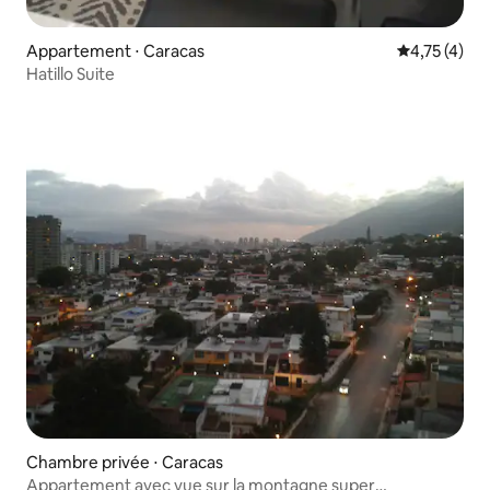
Appartement ⋅ Caracas
Évaluation m
4,75 (4)
Hatillo Suite
Chambre privée ⋅ Caracas
Appartement avec vue sur la montagne super