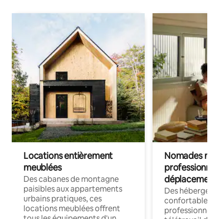
Locations entièrement
Nomades num
meublées
professionnel
déplacement
Des cabanes de montagne
paisibles aux appartements
Des hébergem
urbains pratiques, ces
confortables p
locations meublées offrent
professionnels
tous les équipements d'un