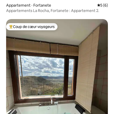
Appartement ⋅ Fortanete
Évaluatio
5 (6)
Appartements La Rocha, Fortanete : Appartement 2.
Coup de cœur voyageurs
Coups de cœur voyageurs les plus appréciés