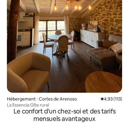
Hébergement ⋅ Cortes de Arenoso
Évaluation moy
4,93 (113)
La Essencia Gîte rural
Le confort d'un chez-soi et des tarifs
mensuels avantageux