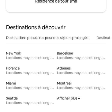
Résidence de tourisme
Destinations à découvrir
Destinations populaires pour des séjours prolongés
Destinati
New York
Barcelone
Locations moyenne et longue durée
Locations moyenne et longue durée
Florence
Athènes
Locations moyenne et longue durée
Locations moyenne et longue durée
Miami
Montréal
Locations moyenne et longue durée
Locations moyenne et longue durée
Seattle
Afficher plus
Locations moyenne et longue durée