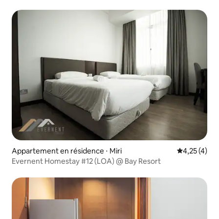
Appartement en résidence ⋅ Miri
Évaluation m
4,25 (4)
Evernent Homestay #12 (LOA) @ Bay Resort