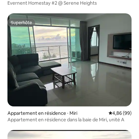
Evernent Homestay #2 @ Serene Heights
Superhôte
Superhôte
Appartement en résidence ⋅ Miri
Évaluation mo
4,86 (99)
Appartement en résidence dans la baie de Miri, unité A