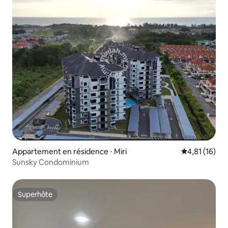
Appartement en résidence ⋅ Miri
Évaluation mo
4,81 (16)
Sunsky Condominium
Superhôte
Superhôte