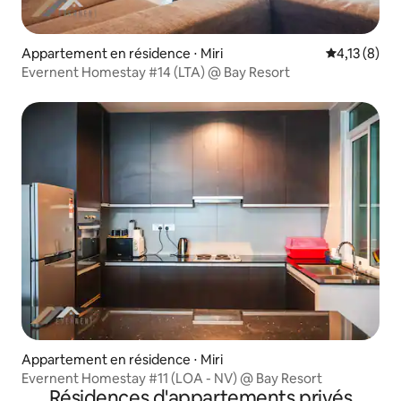
Appartement en résidence ⋅ Miri
Évaluation m
4,13 (8)
Evernent Homestay #14 (LTA) @ Bay Resort
Appartement en résidence ⋅ Miri
Evernent Homestay #11 (LOA - NV) @ Bay Resort
Résidences d'appartements privés