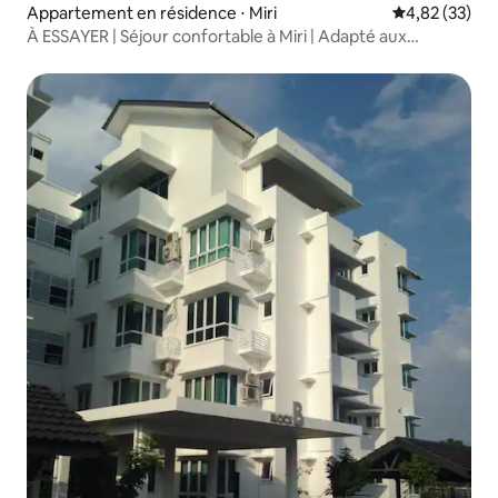
Appartement en résidence ⋅ Miri
Évaluation mo
4,82 (33)
À ESSAYER | Séjour confortable à Miri | Adapté aux
musulmans