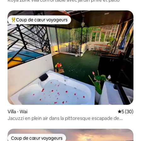
Coup de cœur voyageurs
Coups de cœur voyageurs les plus appréciés
Villa ⋅ Wai
Évaluation
5 (30)
Jacuzzi en plein air dans la pittoresque escapade de
Viharika à Sahyadri
Coup de cœur voyageurs
Coup de cœur voyageurs