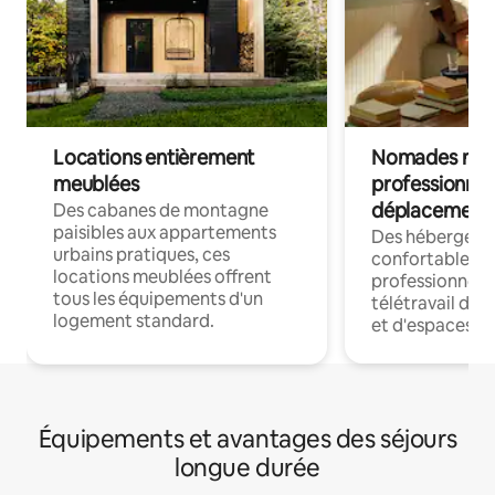
Locations entièrement
Nomades num
meublées
professionnel
déplacement
Des cabanes de montagne
paisibles aux appartements
Des hébergem
urbains pratiques, ces
confortables p
locations meublées offrent
professionnels
tous les équipements d'un
télétravail dis
logement standard.
et d'espaces de
Équipements et avantages des séjours
longue durée