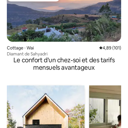
Cottage ⋅ Wai
Évaluation moy
4,89 (101)
Diamant de Sahyadri
Le confort d'un chez-soi et des tarifs
mensuels avantageux