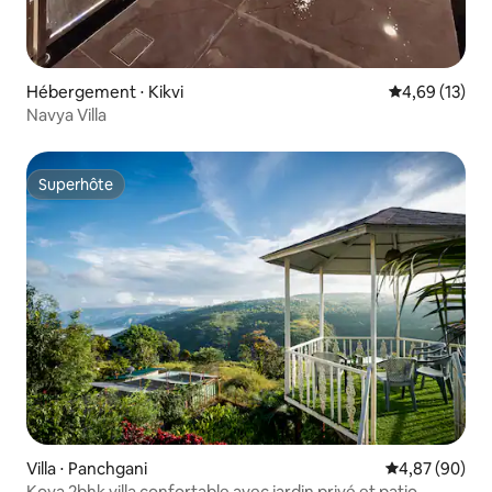
Hébergement ⋅ Kikvi
Évaluation mo
4,69 (13)
Navya Villa
Superhôte
Superhôte
Villa ⋅ Panchgani
Évaluation mo
4,87 (90)
Koya 2bhk villa confortable avec jardin privé et patio