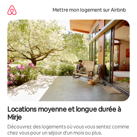
Aller
directement
Mettre mon logement sur Airbnb
au
contenu
Locations moyenne et longue durée à
Mirje
Découvrez des logements où vous vous sentez comme
chez vous pour un séjour d'un mois ou plus.