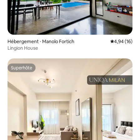
Hébergement ⋅ Manolo Fortich
Évaluation mo
4,94 (16)
Lingion House
Superhôte
Superhôte