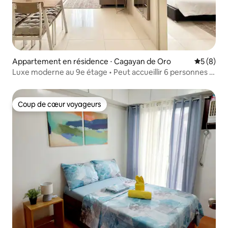
Appartement en résidence ⋅ Cagayan de Oro
Évaluatio
5 (8)
Luxe moderne au 9e étage • Peut accueillir 6 personnes •
Limketkai Loop
Coup de cœur voyageurs
Coup de cœur voyageurs