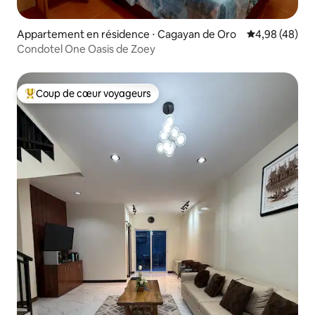
Appartement en résidence ⋅ Cagayan de Oro
Évaluation mo
4,98 (48)
Condotel One Oasis de Zoey
Coup de cœur voyageurs
Coups de cœur voyageurs les plus appréciés