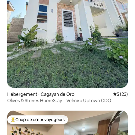
Hébergement ⋅ Cagayan de Oro
Évaluation
5 (23)
Olives & Stones HomeStay – Velmiro Uptown CDO
Coup de cœur voyageurs
Coups de cœur voyageurs les plus appréciés