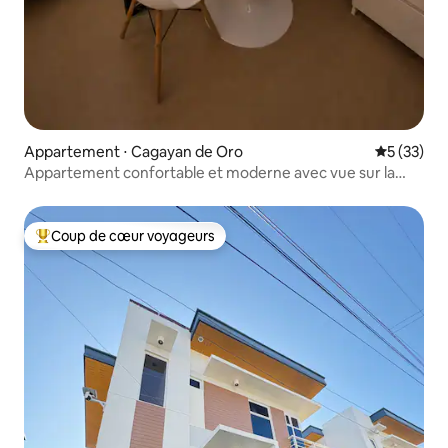
Appartement ⋅ Cagayan de Oro
Évaluation
5 (33)
Appartement confortable et moderne avec vue sur la
piscine | Avida CDO • Studio Vinyce
Coup de cœur voyageurs
Coups de cœur voyageurs les plus appréciés