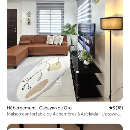
Hébergement ⋅ Cagayan de Oro
Évaluation
5 (18)
Maison confortable de 4 chambres à Adelaida - Uptown
Haven by E&A