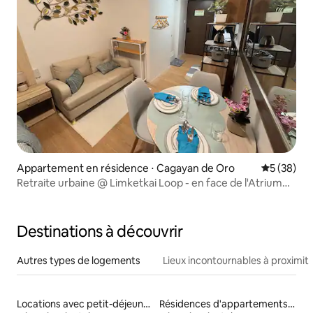
Appartement en résidence ⋅ Cagayan de Oro
Évaluation
5 (38)
Retraite urbaine @ Limketkai Loop - en face de l'Atrium
24F
Destinations à découvrir
Autres types de logements
Lieux incontournables à proximit
Locations avec petit-déjeuner
Résidences d'appartements en location