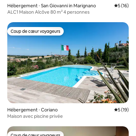
Hébergement ⋅ San Giovanni in Marignano
Évaluation
5 (16)
ALC1 Maison Alcôve 80 m² 4 personnes
Coup de cœur voyageurs
Coup de cœur voyageurs
Hébergement ⋅ Coriano
Évaluation
5 (19)
Maison avec piscine privée
Coup de cœur voyageurs