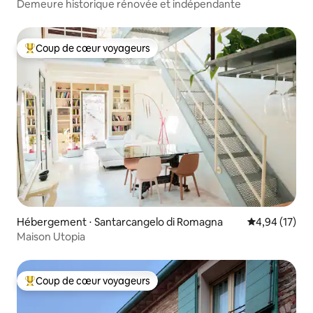
Demeure historique rénovée et indépendante
Coup de cœur voyageurs
Coups de cœur voyageurs les plus appréciés
Hébergement ⋅ Santarcangelo di Romagna
Évaluation mo
4,94 (17)
Maison Utopia
Coup de cœur voyageurs
Coups de cœur voyageurs les plus appréciés