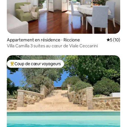
Appartement en résidence ⋅ Riccione
Évaluation
5 (10)
Villa Camilla 3 suites au cœur de Viale Ceccarini
Coup de cœur voyageurs
Coups de cœur voyageurs les plus appréciés