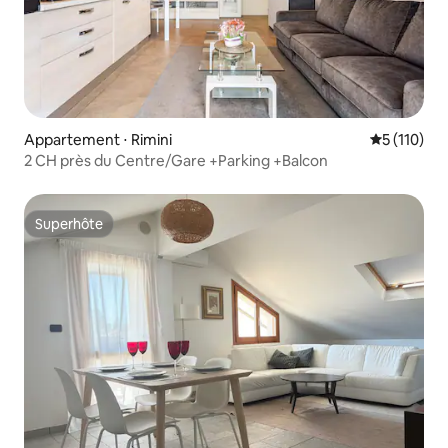
Appartement ⋅ Rimini
Évaluation 
5 (110)
2 CH près du Centre/Gare +Parking +Balcon
Superhôte
Superhôte