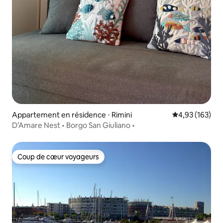
Appartement en résidence ⋅ Rimini
Évaluation moy
4,93 (163)
D’Amare Nest • Borgo San Giuliano •
Coup de cœur voyageurs
Coup de cœur voyageurs