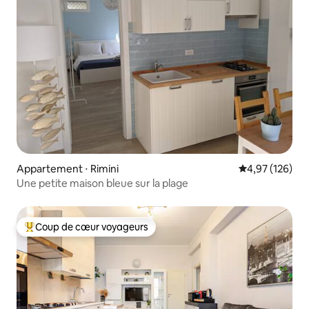
Appartement ⋅ Rimini
Évaluation moy
4,97 (126)
Une petite maison bleue sur la plage
Coup de cœur voyageurs
Coups de cœur voyageurs les plus appréciés