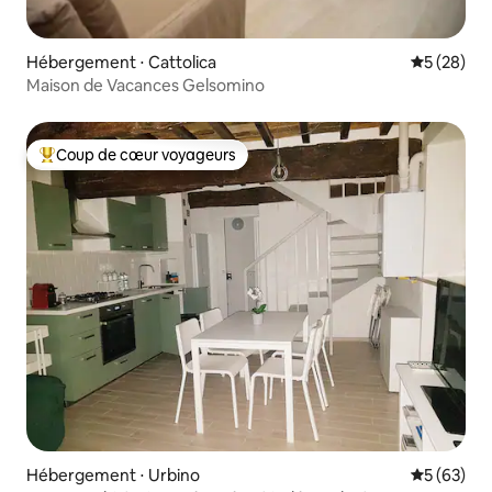
Hébergement ⋅ Cattolica
Évaluation
5 (28)
Maison de Vacances Gelsomino
Coup de cœur voyageurs
Coups de cœur voyageurs les plus appréciés
Hébergement ⋅ Urbino
Évaluation
5 (63)