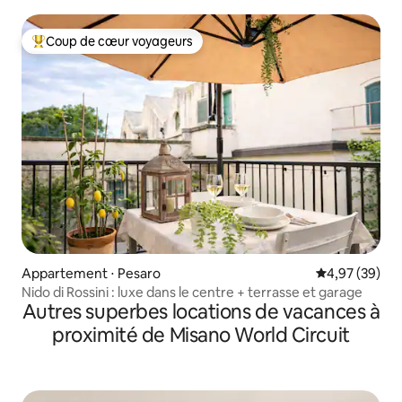
Coup de cœur voyageurs
Coups de cœur voyageurs les plus appréciés
Appartement ⋅ Pesaro
Évaluation mo
4,97 (39)
Nido di Rossini : luxe dans le centre + terrasse et garage
Autres superbes locations de vacances à
proximité de Misano World Circuit