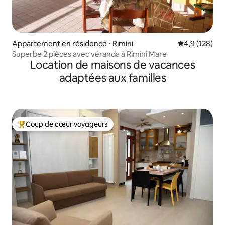
Appartement en résidence ⋅ Rimini
Évaluation mo
4,9 (128)
Superbe 2 pièces avec véranda à Rimini Mare
Location de maisons de vacances
adaptées aux familles
Coup de cœur voyageurs
Coups de cœur voyageurs les plus appréciés