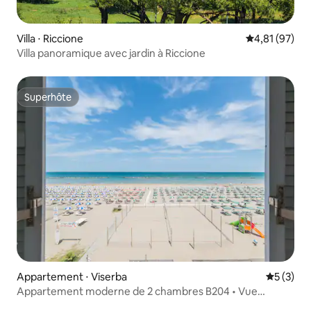
Villa ⋅ Riccione
Évaluation mo
4,81 (97)
Villa panoramique avec jardin à Riccione
Superhôte
Superhôte
Appartement ⋅ Viserba
Évaluatio
5 (3)
Appartement moderne de 2 chambres B204 • Vue
imprenable sur la mer