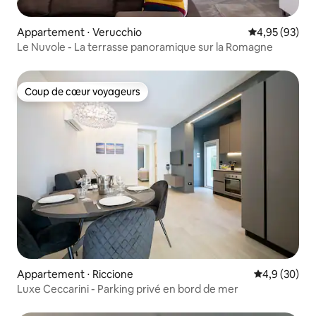
Appartement ⋅ Verucchio
Évaluation mo
4,95 (93)
Le Nuvole - La terrasse panoramique sur la Romagne
Coup de cœur voyageurs
Coup de cœur voyageurs
Appartement ⋅ Riccione
Évaluation m
4,9 (30)
Luxe Ceccarini - Parking privé en bord de mer