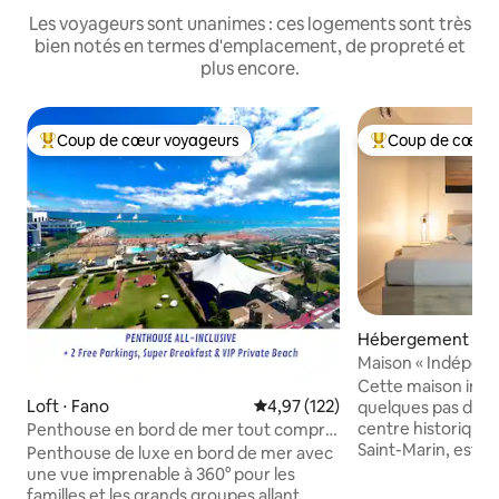
Les voyageurs sont unanimes : ces logements sont très
bien notés en termes d'emplacement, de propreté et
plus encore.
Coup de cœur voyageurs
Coup de cœur 
Coups de cœur voyageurs les plus appréciés
Coups de cœur vo
Hébergement ⋅ Sa
Maison « Indépend
centre historique
Cette maison indé
Loft ⋅ Fano
Évaluation moyenne sur la base 
4,97 (122)
quelques pas des 
centre historique 
Penthouse en bord de mer tout compris
Saint-Marin, est l'
pour les familles
Penthouse de luxe en bord de mer avec
qui recherchent dé
une vue imprenable à 360° pour les
vue imprenable su
familles et les grands groupes allant