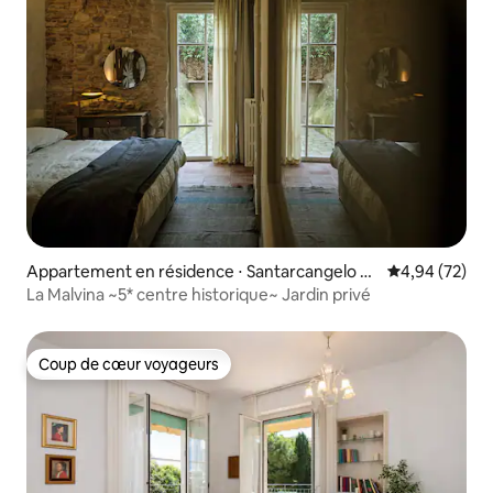
Appartement en résidence ⋅ Santarcangelo di
Évaluation mo
4,94 (72)
Romagna
La Malvina ~5* centre historique~ Jardin privé
Coup de cœur voyageurs
Coup de cœur voyageurs