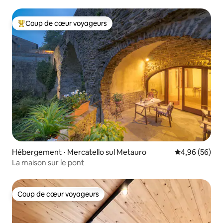
Coup de cœur voyageurs
Coups de cœur voyageurs les plus appréciés
Hébergement ⋅ Mercatello sul Metauro
Évaluation mo
4,96 (56)
La maison sur le pont
Coup de cœur voyageurs
Coup de cœur voyageurs