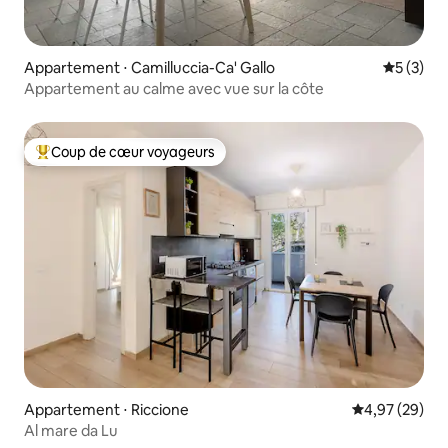
Appartement ⋅ Camilluccia-Ca' Gallo
Évaluatio
5 (3)
Appartement au calme avec vue sur la côte
Coup de cœur voyageurs
Coups de cœur voyageurs les plus appréciés
Appartement ⋅ Riccione
Évaluation mo
4,97 (29)
Al mare da Lu