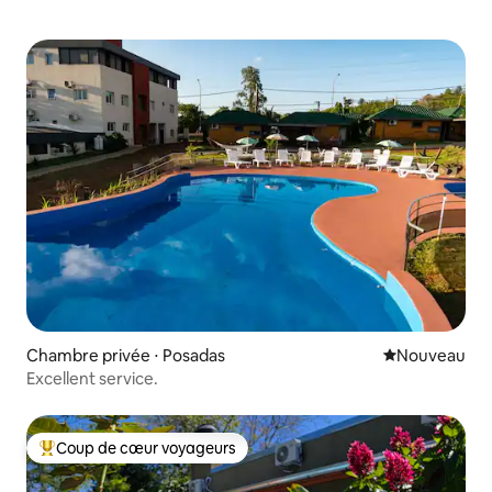
Chambre privée ⋅ Posadas
Nouvel hébe
Nouveau
Excellent service.
Coup de cœur voyageurs
Coups de cœur voyageurs les plus appréciés