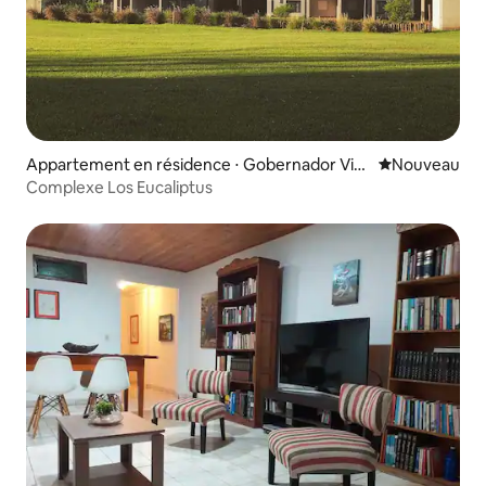
Appartement en résidence ⋅ Gobernador Vira
Nouvel hébe
Nouveau
soro
Complexe Los Eucaliptus