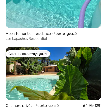
Appartement en résidence ⋅ Puerto Iguazú
Los Lapachos Résidentiel
Coup de cœur voyageurs
Coup de cœur voyageurs
Chambre privée ⋅ Puerto Iguazú
Évaluation moy
4,95 (129)