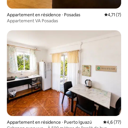
Appartement en résidence ⋅ Posadas
Évaluation 
4,71 (7)
Appartement VA Posadas
Appartement en résidence ⋅ Puerto Iguazú
Évaluation m
4,6 (77)