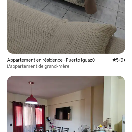
Appartement en résidence ⋅ Puerto Iguazú
Évaluatio
5 (9)
L'appartement de grand-mère