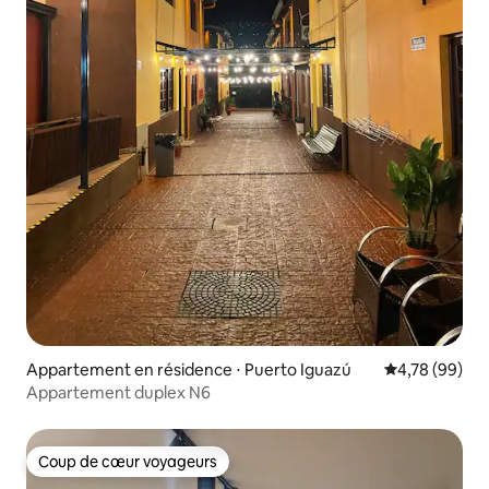
Appartement en résidence ⋅ Puerto Iguazú
Évaluation mo
4,78 (99)
Appartement duplex N6
Coup de cœur voyageurs
Coup de cœur voyageurs