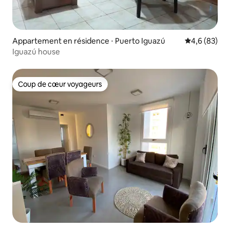
Appartement en résidence ⋅ Puerto Iguazú
Évaluation m
4,6 (83)
Iguazú house
Coup de cœur voyageurs
Coup de cœur voyageurs