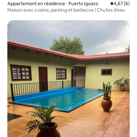
Appartement en résidence ⋅ Puerto Iguazú
Évaluation m
4,67 (6)
Maison avec cuisine, parking et barbecue | Chutes d'eau