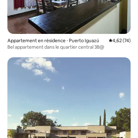
Appartement en résidence ⋅ Puerto Iguazú
Évaluation mo
4,62 (74)
Bel appartement dans le quartier central 3B@