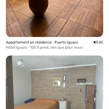
Appartement en résidence ⋅ Puerto Iguazú
Évaluatio
5 (4)
Hôtel Iguazú - 100 % privé, rien que pour vous !