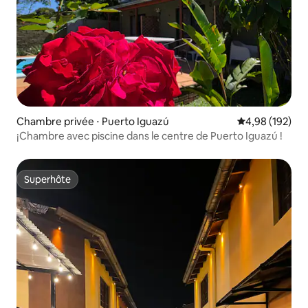
Chambre privée ⋅ Puerto Iguazú
Évaluation moy
4,98 (192)
¡Chambre avec piscine dans le centre de Puerto Iguazú !
Superhôte
Superhôte