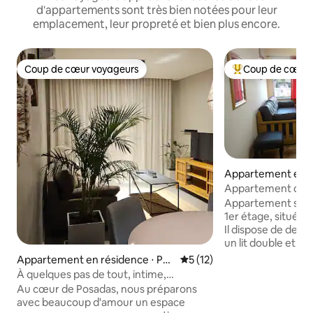
d'appartements sont très bien notées pour leur
emplacement, leur propreté et bien plus encore.
Coup de cœur voyageurs
Coup de cœur 
Coup de cœur voyageurs
Coups de cœur vo
Appartement en r
⋅ Puerto Iguazú
Appartement de La
d'Iguazú
Appartement simpl
1er étage, situé dan
Il dispose de deu
un lit double et l'a
simples), d'une sal
Appartement en résidence ⋅ Pos
Évaluation moyenne sur la b
5 (12)
d'une cuisine et d
adas
À quelques pas de tout, intime,
la rue. Il dispose d
moderne et fonctionnel
Au cœur de Posadas, nous préparons
dans chaque chamb
avec beaucoup d'amour un espace
séjour), deux plac