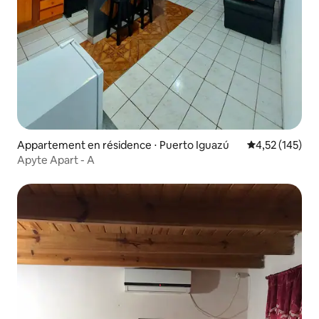
Appartement en résidence ⋅ Puerto Iguazú
Évaluation moy
4,52 (145)
Apyte Apart - A