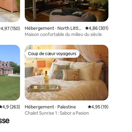
Hébergement ⋅ North Little
Évaluation moyenne sur
4,86 (301)
valuation moyenne sur la base de 150 commentaires : 4,97 sur 5
4,97 (150)
taires : 4,99 sur 5
Rock
Maison confortable du milieu du siècle
Coup de cœur voyageurs
Coup de cœur voyageurs
Évaluation moyenne sur la base de 263 commentaires : 4,9 sur 5
4,9 (263)
Hébergement ⋅ Palestine
Évaluation moyenne su
4,95 (19)
taires : 4,94 sur 5
Chalet Sunrise 1 : Sabor a Pasion
sse