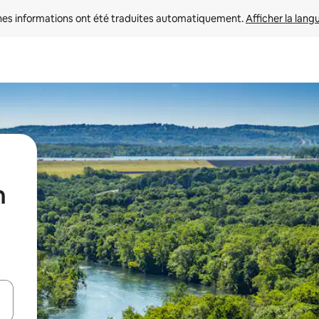
nes informations ont été traduites automatiquement. 
Afficher la lang
n
hes vers le haut et vers le bas pour les parcourir ou en appuyant et en fai