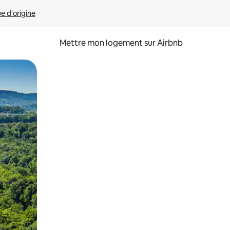
ue d'origine
Mettre mon logement sur Airbnb
sant glisser.