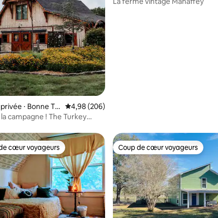
La ferme vintage Mahaffey
 sur la base de 16 commentaires : 5 sur 5
privée ⋅ Bonne Te
Évaluation moyenne sur la base de 206 commen
4,98 (206)
à la campagne ! The Turkey
de cœur voyageurs
Coup de cœur voyageurs
 cœur voyageurs les plus appréciés
Coup de cœur voyageurs