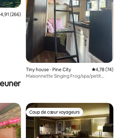
valuation moyenne sur la base de 266 commentaires : 4,91 sur 5
4,91 (266)
taires : 4,97 sur 5
Tiny house ⋅ Pine City
Évaluation moyenne su
4,78 (74)
Maisonnette Singing Frog/spa/petit
jeuner
déjeuner/wifi
Coup de cœur voyageurs
Coup de cœur voyageurs