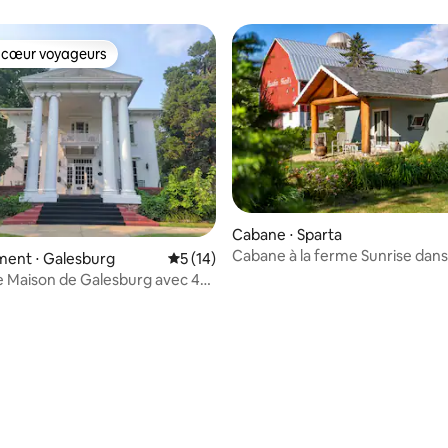
 cœur voyageurs
 cœur voyageurs
Cabane ⋅ Sparta
Cabane à la ferme Sunrise dans 
la base de 209 commentaires : 4,92 sur 5
ent ⋅ Galesburg
Évaluation moyenne sur la base de 14 co
5 (14)
de Leon, acceptant les chiens
 Maison de Galesburg avec 4
s