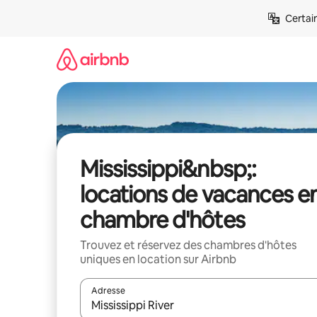
Aller
Certai
directement
au
contenu
Mississippi&nbsp;:
locations de vacances e
chambre d'hôtes
Trouvez et réservez des chambres d'hôtes
uniques en location sur Airbnb
Adresse
Lorsque les résultats s'affichent, utilisez les flèc