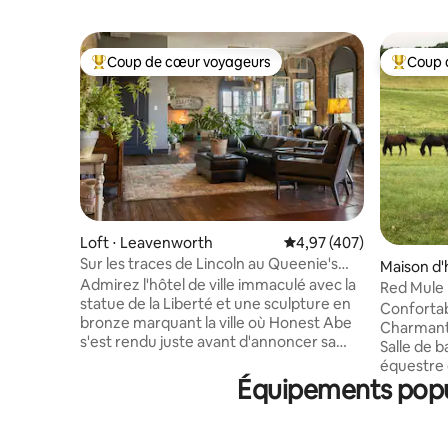
Coup de cœur voyageurs
Coup 
Coups de cœur voyageurs les plus appréciés
Coups de
Loft ⋅ Leavenworth
Évaluation moyenne sur 
4,97 (407)
Sur les traces de Lincoln au Queenie's
Maison d'
Loft à Leavenworth
Admirez l'hôtel de ville immaculé avec la
Red Mule 
statue de la Liberté et une sculpture en
Confortab
bronze marquant la ville où Honest Abe
Charmant 
s'est rendu juste avant d'annoncer sa
Salle de b
candidature à la présidence. Les briques
équestre 
et le bois durs d'origine de cette maison
Équipements popul
beaux pât
unique de 170 ans ont résisté à l'épreuve
cave à vin
du temps. Prenez un ascenseur (ou les
Big Joel's
escaliers) jusqu'au 2e étage. Situé au
Row et de