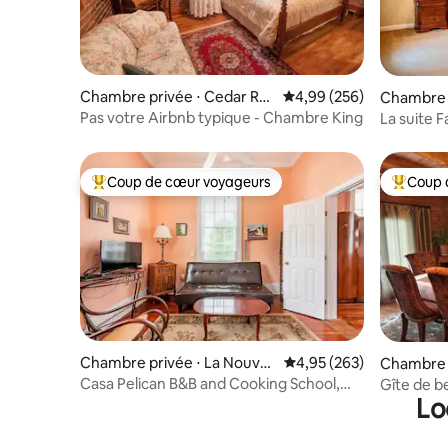
Chambre privée ⋅ Cedar Ra
Évaluation moyenne sur 
4,99 (256)
Chambre 
pids
Pas votre Airbnb typique - Chambre King
La suite 
Coup de cœur voyageurs
Coup 
Coups de cœur voyageurs les plus appréciés
Coups de
Chambre privée ⋅ La Nouvell
Évaluation moyenne sur 
4,95 (263)
Chambre p
e-Orléans
Casa Pelican B&B and Cooking School,
Gîte de be
Lo
Suite 1