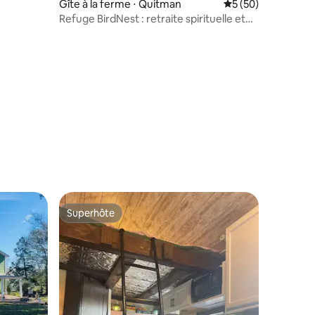
Gîte à la ferme ⋅ Quitman
Évaluation moyenne
5 (50)
Refuge BirdNest : retraite spirituelle et
complexe rural
taires : 4,98 sur 5
Superhôte
Superhôte