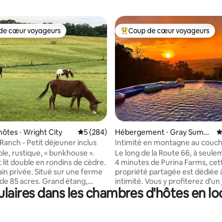
de cœur voyageurs
Coup de cœur voyageurs
 cœur voyageurs les plus appréciés
Coups de cœur voyageurs les p
la base de 407 commentaires : 4,97 sur 5
hôtes ⋅ Wright City
Évaluation moyenne sur la base de 284 com
5 (284)
Hébergement ⋅ Gray Summi
É
t
Ranch - Petit déjeuner inclus
Intimité en montagne au couch
soleil
le, rustique, « bunkhouse ».
Le long de la Route 66, à seul
lit double en rondins de cèdre.
4 minutes de Purina Farms, cet
ain privée. Situé sur une ferme
propriété partagée est dédiée 
de 85 acres. Grand étang,
intimité. Vous y profiterez d'un 
aires dans les chambres d'hôtes en loca
urages. Près d'Innsbrook, de la
d'une terrasse privée, de 3 ch
 Cedar Lakes Cellars, du safari
2 salles de bain complètes, d'un
, de la ferme de lavande Long
gaz, d'une cuisine entièrement
 nombreux vignobles et
d'un espace clôturé pour les ch