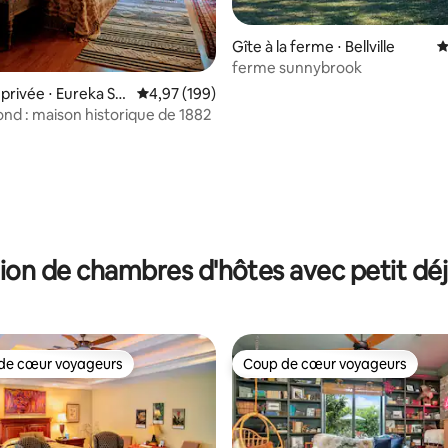
Gîte à la ferme ⋅ Bellville
É
 la base de 97 commentaires : 4,99 sur 5
ferme sunnybrook
rivée ⋅ Eureka Sp
Évaluation moyenne sur la base de 199 commen
4,97 (199)
nd : maison historique de 1882
ion de chambres d'hôtes avec petit dé
de cœur voyageurs
Coup de cœur voyageurs
 cœur voyageurs les plus appréciés
Coup de cœur voyageurs