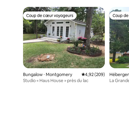
Coup de cœur voyageurs
Coup de
Coup de cœur voyageurs
Coup de
Bungalow ⋅ Montgomery
Évaluation moyenne sur 
4,92 (209)
Hébergem
Studio « Haus House » près du lac
La Grande
chambre