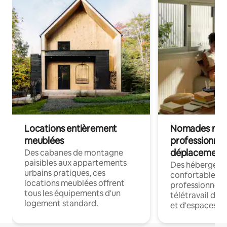
Locations entièrement
Nomades num
meublées
professionnel
déplacement
Des cabanes de montagne
paisibles aux appartements
Des hébergem
urbains pratiques, ces
confortables p
locations meublées offrent
professionnels
tous les équipements d'un
télétravail dis
logement standard.
et d'espaces de