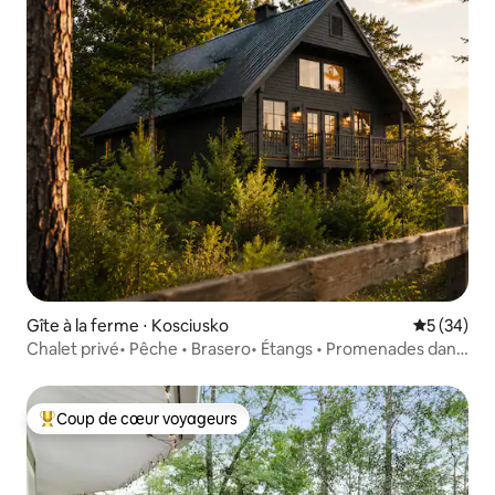
Gîte à la ferme ⋅ Kosciusko
Évaluation
5 (34)
Chalet privé• Pêche • Brasero• Étangs • Promenades dans
la nature
Coup de cœur voyageurs
Coups de cœur voyageurs les plus appréciés