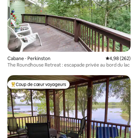
Cabane ⋅ Perkinston
Évaluation moy
4,98 (262)
The Roundhouse Retreat : escapade privée au bord du lac
Coup de cœur voyageurs
Coups de cœur voyageurs les plus appréciés