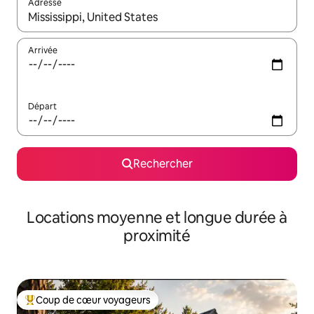
Adresse
Lorsque les résultats s'affichent, utilisez les flèches vers le hau
Arrivée
Départ
Rechercher
Locations moyenne et longue durée à
proximité
Coup de cœur voyageurs
Coups de cœur voyageurs les plus appréciés