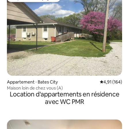
Coup de cœur voyageurs
Appartement ⋅ Bates City
Évaluation moy
4,91 (164)
Maison loin de chez vous (A)
Location d'appartements en résidence
avec WC PMR