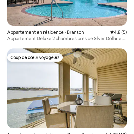
Appartement en résidence ⋅ Branson
Évaluation 
4,8 (5)
Appartement Deluxe 2 chambres près de Silver Dollar et
des parcs aquatiques !
Coup de cœur voyageurs
Coup de cœur voyageurs