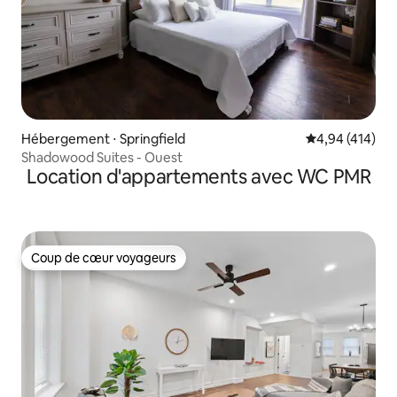
Hébergement ⋅ Springfield
Évaluation moy
4,94 (414)
Shadowood Suites - Ouest
Location d'appartements avec WC PMR
Coup de cœur voyageurs
Coup de cœur voyageurs