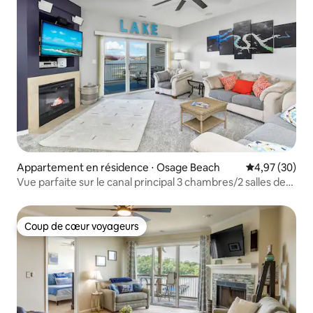
Appartement en résidence ⋅ Osage Beach
Évaluation mo
4,97 (30)
Vue parfaite sur le canal principal 3 chambres/2 salles de
bain/4 lits au total
Coup de cœur voyageurs
Coup de cœur voyageurs