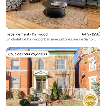
Hébergement ⋅ Kirkwood
Évaluation moy
4,97 (256)
Un chalet de Kirkwood, banlieue pittoresque de Saint-
Louis
Coup de cœur voyageurs
Coup de cœur voyageurs