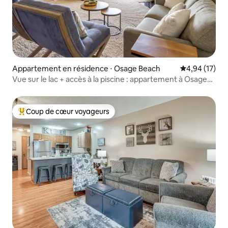
Appartement en résidence ⋅ Osage Beach
Évaluation mo
4,94 (17)
Vue sur le lac + accès à la piscine : appartement à Osage
Beach !
Coup de cœur voyageurs
Coups de cœur voyageurs les plus appréciés