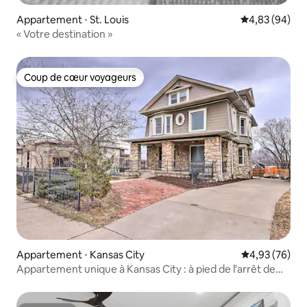
Appartement ⋅ St. Louis
Évaluation mo
4,83 (94)
« Votre destination »
Coup de cœur voyageurs
Coup de cœur voyageurs
Appartement ⋅ Kansas City
Évaluation mo
4,93 (76)
Appartement unique à Kansas City : à pied de l'arrêt de
tramway de KC !