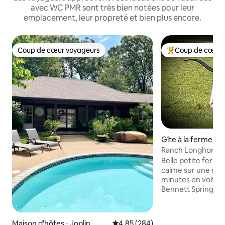
avec WC PMR sont très bien notées pour leur
emplacement, leur propreté et bien plus encore.
Coup de cœur voyageurs
Coup de cœur 
Coup de cœur voyageurs
Coups de cœur vo
Gîte à la ferme ⋅ P
Ranch Longhorn a
fabriqués par les 
Belle petite ferm
calme sur une rout
minutes en voiture
Bennett Springs pou
randonnée ou pêch
l'espace ouvert ave
de bain principale
Maison d'hôtes ⋅ Joplin
Évaluation moyenne sur la base 
4,85 (284)