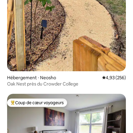
Hébergement ⋅ Neosho
Évaluation moy
4,93 (256)
Oak Nest près du Crowder College
Coup de cœur voyageurs
Coups de cœur voyageurs les plus appréciés