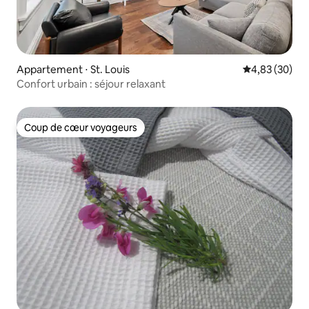
Appartement ⋅ St. Louis
Évaluation mo
4,83 (30)
Confort urbain : séjour relaxant
Coup de cœur voyageurs
Coup de cœur voyageurs