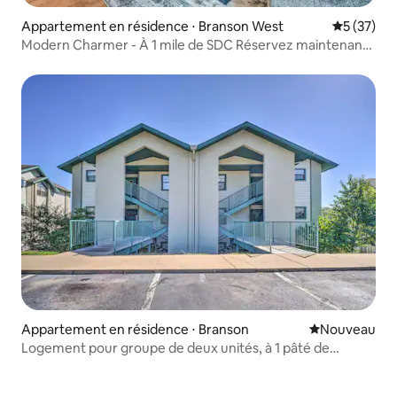
Appartement en résidence ⋅ Branson West
Évaluation
5 (37)
Modern Charmer - À 1 mile de SDC Réservez maintenant
pour le 4 FALL FEST
Appartement en résidence ⋅ Branson
Nouvel hébe
Nouveau
Logement pour groupe de deux unités, à 1 pâté de
maisons de Branson Strip !