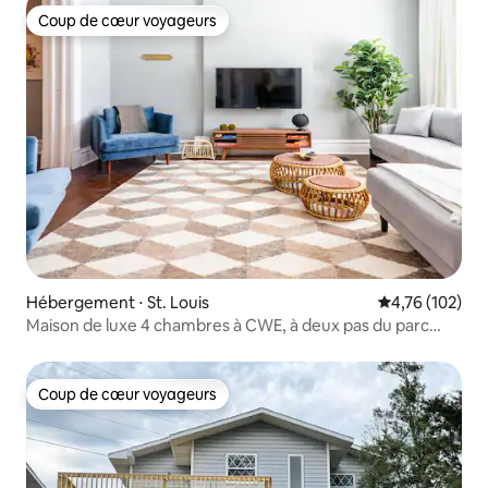
Coup de cœur voyageurs
Coup de cœur voyageurs
Hébergement ⋅ St. Louis
Évaluation moy
4,76 (102)
Maison de luxe 4 chambres à CWE, à deux pas du parc
forestier
Coup de cœur voyageurs
Coup de cœur voyageurs