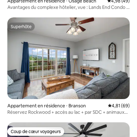
Appartement en résidence ⋅ Osage Beach
Évaluation mo
4,98 (49)
Avantages du complexe hôtelier, vue : Lands End Condo à
Osage Beach
Superhôte
Superhôte
Appartement en résidence ⋅ Branson
Évaluation mo
4,81 (69)
Réservez Rockwood + accès au lac + par SDC + animaux
acceptés + piscines
Coup de cœur voyageurs
Coup de cœur voyageurs