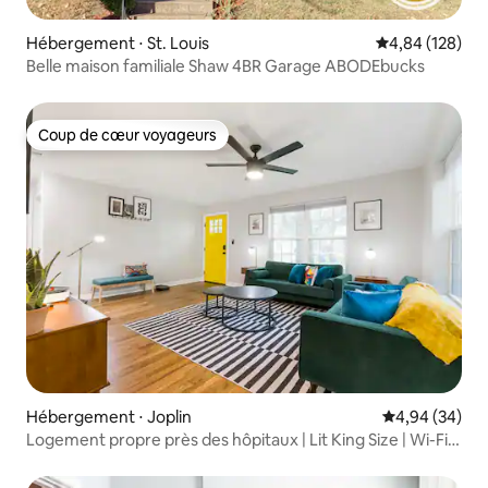
Hébergement ⋅ St. Louis
Évaluation moy
4,84 (128)
Belle maison familiale Shaw 4BR Garage ABODEbucks
Coup de cœur voyageurs
Coup de cœur voyageurs
Hébergement ⋅ Joplin
Évaluation mo
4,94 (34)
Logement propre près des hôpitaux | Lit King Size | Wi-Fi
rapide