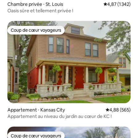
Chambre privée ⋅ St. Louis
Évaluation moyen
4,87 (1 342)
Oasis sûre et tellement privée !
Coup de cœur voyageurs
Coup de cœur voyageurs
Appartement ⋅ Kansas City
Évaluation moy
4,88 (565)
Appartement au niveau du jardin au cœur de KC !
Coup de cœur voyageurs