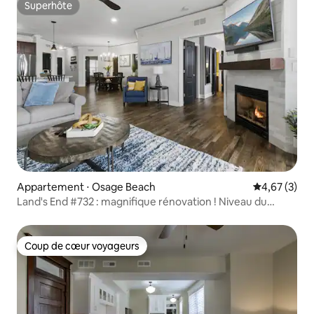
Superhôte
Superhôte
Appartement ⋅ Osage Beach
Évaluation m
4,67 (3)
Land's End #732 : magnifique rénovation ! Niveau du
parking !
Coup de cœur voyageurs
Coup de cœur voyageurs