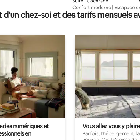
Suite ⋅ Cochrane
Confort moderne | Escapade en
t d'un chez-soi et des tarifs mensuels 
privée
des numériques et
Vous allez vous y plaire
essionnels en
Parfois, l'hébergement fai
voyage. Qu'il s'agisse de