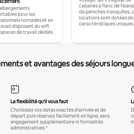
acement
cabanes à flanc de falais
hébergements
de péniches tranquilles, 
rtables pour les
locations sont dotées de
ssionnels nomades et en
caractéristiques uniques
ravail disposant du wifi
espaces de travail dédiés.
ments et avantages des séjours longu
La flexibilité qu'il vous faut
L
Choisissez vos dates exactes d'arrivée et de
D
départ puis réservez facilement en ligne, sans
v
engagement supplémentaire ni formalités
m
administratives.*