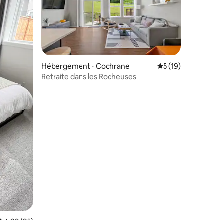
taires : 4,92 sur 5
Hébergement ⋅ Cochrane
Évaluation moyenne
5 (19)
Retraite dans les Rocheuses