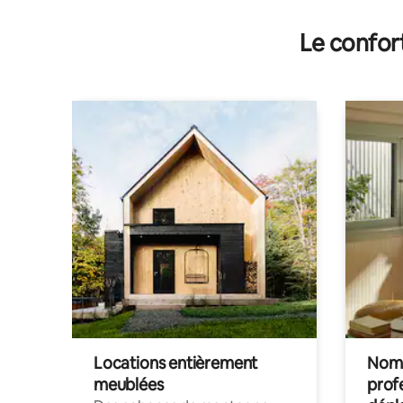
Le confor
Locations entièrement
Noma
meublées
prof