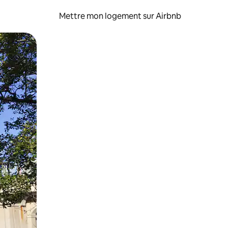
Mettre mon logement sur Airbnb
sant glisser.