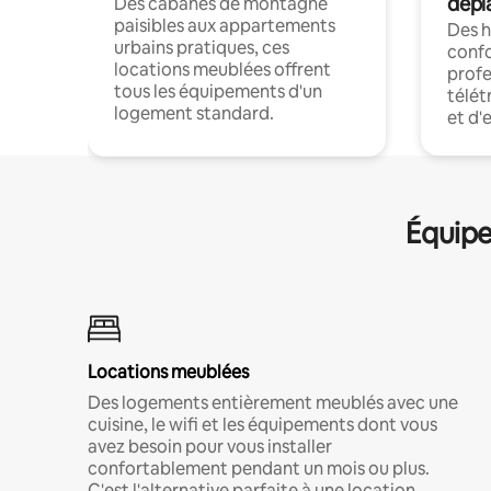
dépl
Des cabanes de montagne
paisibles aux appartements
Des 
urbains pratiques, ces
confo
locations meublées offrent
profe
tous les équipements d'un
télét
logement standard.
et d'
Équipe
Locations meublées
Des logements entièrement meublés avec une
cuisine, le wifi et les équipements dont vous
avez besoin pour vous installer
confortablement pendant un mois ou plus.
C'est l'alternative parfaite à une location