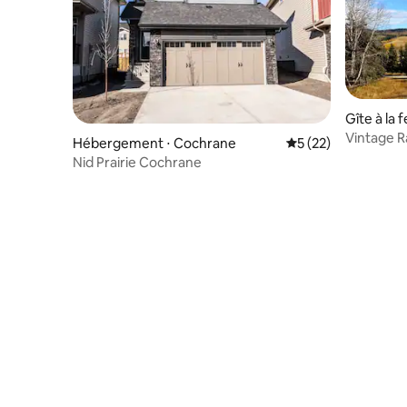
Gîte à la
County
Vintage R
Hébergement ⋅ Cochrane
Évaluation moyenne
5 (22)
voyageur
Nid Prairie Cochrane