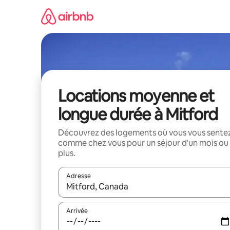
Aller
directement
au
contenu
Locations moyenne et
longue durée à Mitford
Découvrez des logements où vous vous sente
comme chez vous pour un séjour d'un mois ou
plus.
Adresse
Lorsque les résultats s'affichent, utilisez les flèc
Arrivée