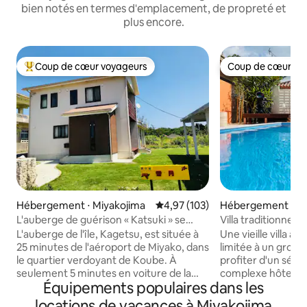
bien notés en termes d'emplacement, de propreté et
plus encore.
Coup de cœur voyageurs
Coup de cœur vo
Coups de cœur voyageurs les plus appréciés
Coup de cœur vo
Hébergement ⋅ Miyakojima
Évaluation moyenne sur la base 
4,97 (103)
Hébergement ⋅ Mi
L'auberge de guérison « Katsuki » se
Villa traditionnelle
trouve à 5 minutes en voiture de la côte
minutes à pied de 
L'auberge de l'île, Kagetsu, est située à
Une vieille villa av
de Shinshiro, un trésor de poissons
voiture de l'aérop
25 minutes de l'aéroport de Miyako, dans
limitée à un group
tropicaux. Vous pourrez également
le quartier verdoyant de Koube. À
profiter d'un séjou
profiter du ciel étoilé et d'un barbecue
seulement 5 minutes en voiture de la
complexe hôtelier
dans le grand jardin.
Équipements populaires dans les
côte de Shinshiro, très prisée pour le
vie insulaire dans un vill
snorkeling, c'est l'endroit n°1 que nous
emplacement prat
locations de vacances à Miyakojima