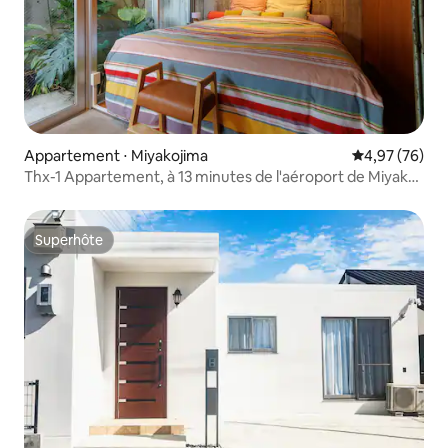
Appartement ⋅ Miyakojima
Évaluation mo
4,97 (76)
Thx-1 Appartement, à 13 minutes de l'aéroport de Miyako,
à distance de marche du centre et de la plage,
appartement familial 1
Superhôte
Superhôte