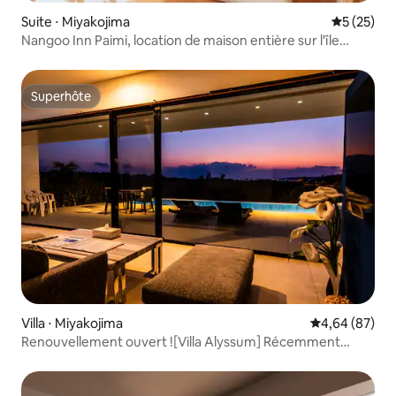
Suite ⋅ Miyakojima
Évaluation
5 (25)
Nangoo Inn Paimi, location de maison entière sur l'île
d'Irabu
Superhôte
Superhôte
Villa ⋅ Miyakojima
Évaluation mo
4,64 (87)
Renouvellement ouvert ![Villa Alyssum] Récemment
construite, avec piscine, jacuzzi et barbecue