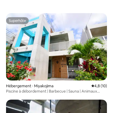
Superhôte
Superhôte
Hébergement ⋅ Miyakojima
Évaluation m
4,8 (10)
Piscine à débordement | Barbecue | Sauna | Animaux
acceptés | Villa privée tropicale | Maximum 11 personnes |
Location de matériel de camping