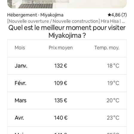
Hébergement ⋅ Miyakojima
Évaluation m
4,86 (7)
[Nouvelle ouverture / Nouvelle construction] Hira Hisa | À
Quel est le meilleur moment pour visiter
proximité de la mer / À 10 minutes en voiture du centre-
ville / 6 lits doubles / Maison privée spacieuse
Miyakojima ?
Mois
Prix moyen
Temp. moy.
Janv.
132 €
18 °C
Févr.
109 €
19 °C
Mars
135 €
20 °C
Avr.
140 €
23 °C