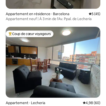
Appartement en résidence ⋅ Barcelona
Évaluation
5 (45)
Appartement neuf | À 3 min de l'Av. Ppal. de Lechería
Coup de cœur voyageurs
Coups de cœur voyageurs les plus appréciés
Appartement ⋅ Lecheria
Évaluation mo
4,98 (60)