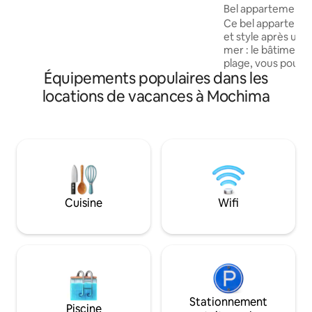
apprécier des couchers de soleil
Bel appartement 
spectaculaires, le tout dans un cadre
Ce bel appartemen
confortable et sûr. Vous apprécierez
et style après une 
également la gastronomie orientale lors
mer : le bâtiment a
de vos promenades sur la plage.
plage, vous pouve
Équipements populaires dans les
profiter de la mer
secondes, puis vou
locations de vacances à Mochima
piscine. La chambr
confortable et d'u
que tout le monde 
côté, vous trouve
français et un autr
déjeuner. La sécu
excellente. Vous 
calme, sûre et ple
Cuisine
Wifi
Comme une bulle
Stationnement
Piscine