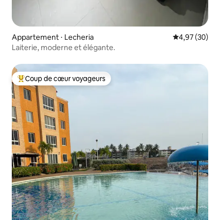
Appartement ⋅ Lecheria
Évaluation mo
4,97 (30)
Laiterie, moderne et élégante.
Coup de cœur voyageurs
Coups de cœur voyageurs les plus appréciés