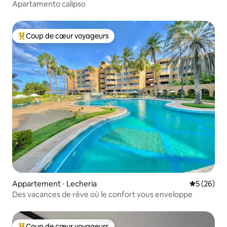
Apartamento calipso
Coup de cœur voyageurs
Coups de cœur voyageurs les plus appréciés
Appartement ⋅ Lecheria
Évaluation
5 (26)
Des vacances de rêve où le confort vous enveloppe
Coup de cœur voyageurs