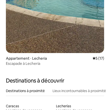
Appartement ⋅ Lecheria
Évaluation
5 (17)
Escapade à Lechería
Destinations à découvrir
Destinations à proximité
Lieux incontournables à proximité
Caracas
Lecherías