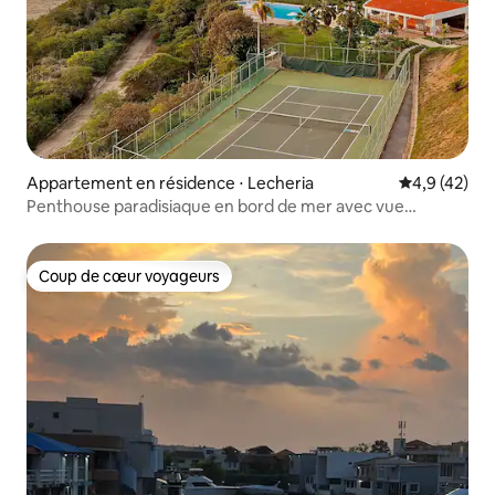
Appartement en résidence ⋅ Lecheria
Évaluation m
4,9 (42)
Penthouse paradisiaque en bord de mer avec vue
panoramique
Coup de cœur voyageurs
Coup de cœur voyageurs