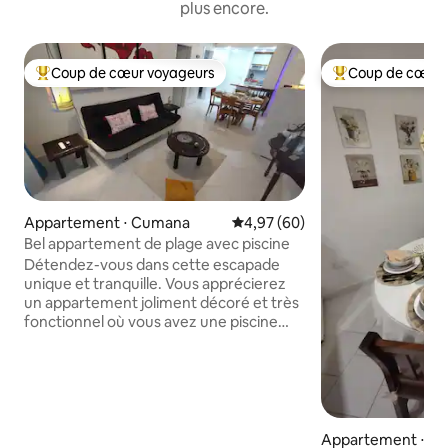
plus encore.
Coup de cœur voyageurs
Coup de cœur 
Coups de cœur voyageurs les plus appréciés
Coups de cœur vo
Appartement ⋅ Cumana
Évaluation moyenne sur la base
4,97 (60)
Bel appartement de plage avec piscine
Détendez-vous dans cette escapade
unique et tranquille. Vous apprécierez
un appartement joliment décoré et très
fonctionnel où vous avez une piscine
pour enfants et adultes, un jacuzzi
bouillonnant avec cascade, une belle
churuata avec tous ses services, salles
de bains, douche extérieure et le
meilleur : avec un accès direct à une
plage paradisiaque, où vous pourrez
Appartement ⋅ C