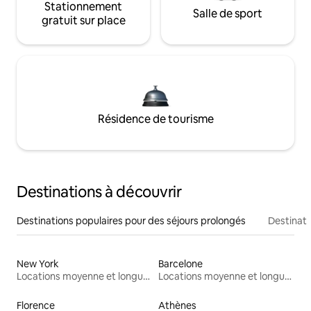
Stationnement
Salle de sport
gratuit sur place
Résidence de tourisme
Destinations à découvrir
Destinations populaires pour des séjours prolongés
Destinati
New York
Barcelone
Locations moyenne et longue durée
Locations moyenne et longue durée
Florence
Athènes