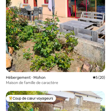
Hébergement ⋅ Mohon
Évaluation
5 (20)
Maison de famille de caractère
Coup de cœur voyageurs
Coups de cœur voyageurs les plus appréciés