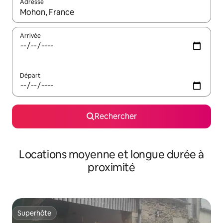
Adresse
Lorsque les résultats s'affichent, utilisez les flèches vers le hau
Arrivée
Départ
Rechercher
Locations moyenne et longue durée à
proximité
Superhôte
Superhôte