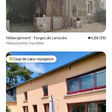
Hébergement ⋅ Forges de Lanouée
Évaluation mo
4,88 (59)
Maisonnette meublée
Coup de cœur voyageurs
Coups de cœur voyageurs les plus appréciés