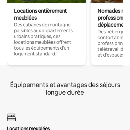
Locations entièrement
Nomades num
meublées
professionnel
déplacement
Des cabanes de montagne
paisibles aux appartements
Des hébergem
urbains pratiques, ces
confortables p
locations meublées offrent
professionnels
tous les équipements d'un
télétravail dis
logement standard.
et d'espaces de
Équipements et avantages des séjours
longue durée
Locations meublées