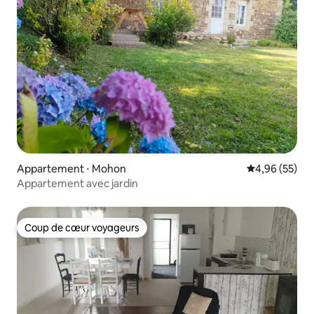
Appartement ⋅ Mohon
Évaluation mo
4,96 (55)
Appartement avec jardin
Coup de cœur voyageurs
Coup de cœur voyageurs