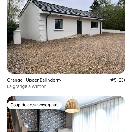
Grange ⋅ Upper Ballinderry
Évaluation
5 (23)
La grange à Winton
Coup de cœur voyageurs
Coup de cœur voyageurs