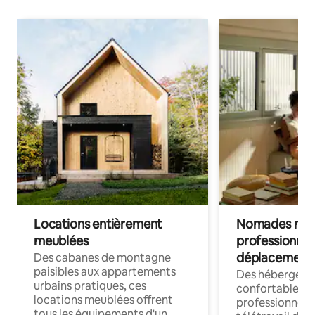
Locations entièrement
Nomades num
meublées
professionnel
déplacement
Des cabanes de montagne
paisibles aux appartements
Des hébergem
urbains pratiques, ces
confortables p
locations meublées offrent
professionnels
tous les équipements d'un