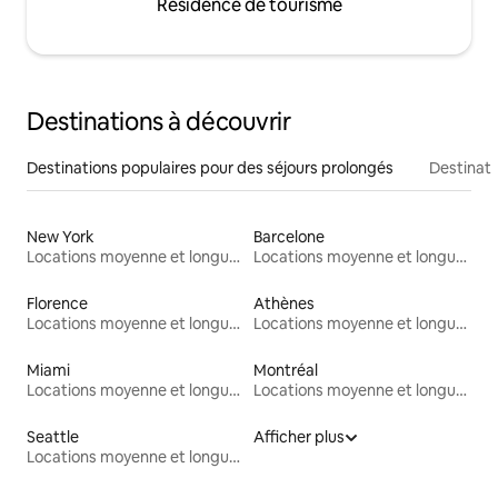
Résidence de tourisme
Destinations à découvrir
Destinations populaires pour des séjours prolongés
Destinati
New York
Barcelone
Locations moyenne et longue durée
Locations moyenne et longue durée
Florence
Athènes
Locations moyenne et longue durée
Locations moyenne et longue durée
Miami
Montréal
Locations moyenne et longue durée
Locations moyenne et longue durée
Seattle
Afficher plus
Locations moyenne et longue durée