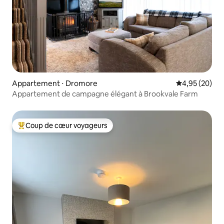
Appartement ⋅ Dromore
Évaluation mo
4,95 (20)
Appartement de campagne élégant à Brookvale Farm
Coup de cœur voyageurs
Coups de cœur voyageurs les plus appréciés