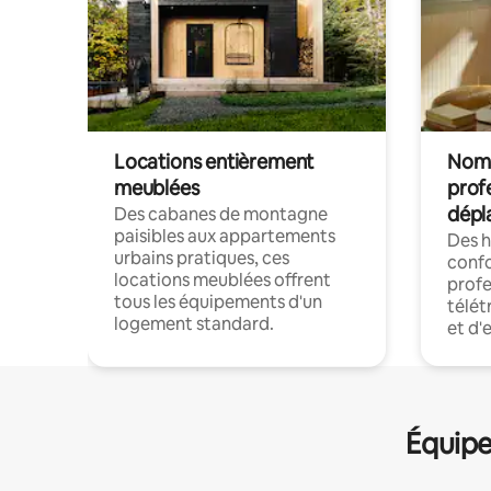
Locations entièrement
Noma
meublées
prof
dépl
Des cabanes de montagne
paisibles aux appartements
Des 
urbains pratiques, ces
confo
locations meublées offrent
profe
tous les équipements d'un
télét
logement standard.
et d'
Équipe