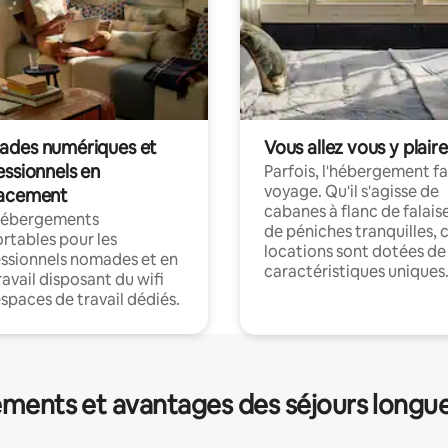
des numériques et
Vous allez vous y plaire
essionnels en
Parfois, l'hébergement fai
voyage. Qu'il s'agisse de
acement
cabanes à flanc de falais
hébergements
de péniches tranquilles, 
rtables pour les
locations sont dotées de
ssionnels nomades et en
caractéristiques uniques
ravail disposant du wifi
espaces de travail dédiés.
ments et avantages des séjours longu