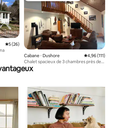
Évaluation moyenne sur la base de 26 commentaires : 5 sur 5
5 (26)
oma
ntaires : 4,93 sur 5
Cabane ⋅ Dushore
Évaluation moyenne sur
4,96 (111)
Chalet spacieux de 3 chambres près de
avantageux
sentiers – animaux de compagnie
bienvenus !