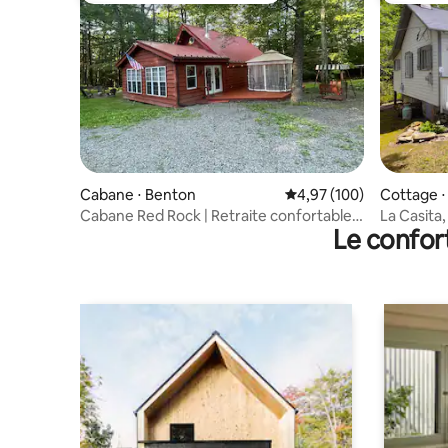
Cabane ⋅ Benton
Évaluation moyenne sur 
4,97 (100)
Cottage ⋅
Cabane Red Rock | Retraite confortable
La Casita,
Le confor
près de Ricketts Glen