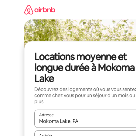
Aller
directement
au
contenu
Locations moyenne et
longue durée à Mokoma
Lake
Découvrez des logements où vous vous sente
comme chez vous pour un séjour d'un mois ou
plus.
Adresse
Lorsque les résultats s'affichent, utilisez les flèc
Arrivée