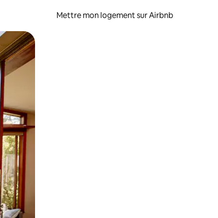
Mettre mon logement sur Airbnb
sant glisser.