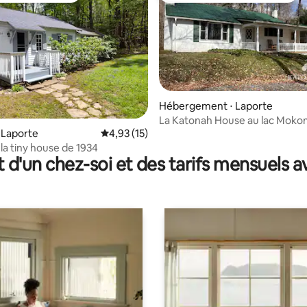
Hébergement ⋅ Laporte
La Katonah House au lac Mok
la base de 100 commentaires : 4,97 sur 5
 Laporte
Évaluation moyenne sur la base de 15 comme
4,93 (15)
 la tiny house de 1934
t d'un chez-soi et des tarifs mensuels 