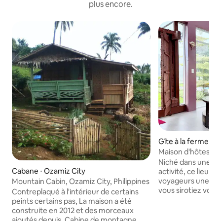
plus encore.
Gîte à la ferme ⋅ 
Maison d'hôtes SFJ
Niché dans une f
Cabane ⋅ Ozamiz City
activité, ce lieu u
voyageurs une paren
Mountain Cabin, Ozamiz City, Philippines
vous sirotiez votr
Contreplaqué à l'intérieur de certains
regardant les chev
peints certains pas, La maison a été
proximité, ou que
construite en 2012 et des morceaux
sous un ciel étoilé,
ajoutés depuis. Cabine de montagne