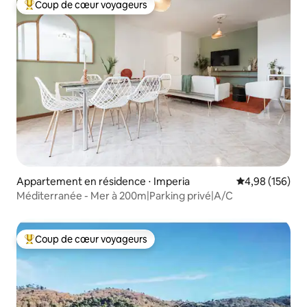
Coup de cœur voyageurs
Coups de cœur voyageurs les plus appréciés
Appartement en résidence ⋅ Imperia
Évaluation moy
4,98 (156)
Méditerranée - Mer à 200m|Parking privé|A/C
Coup de cœur voyageurs
Coups de cœur voyageurs les plus appréciés