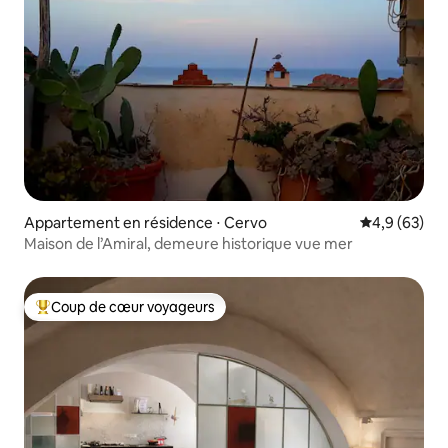
Appartement en résidence ⋅ Cervo
Évaluation m
4,9 (63)
Maison de l’Amiral, demeure historique vue mer
Coup de cœur voyageurs
Coups de cœur voyageurs les plus appréciés