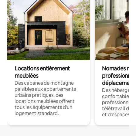
Locations entièrement
Nomades num
meublées
professionnel
déplacement
Des cabanes de montagne
paisibles aux appartements
Des hébergem
urbains pratiques, ces
confortables p
locations meublées offrent
professionnels
tous les équipements d'un
télétravail dis
logement standard.
et d'espaces de