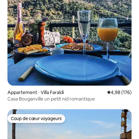
Appartement ⋅ Villa Faraldi
Évaluation moy
4,98 (176)
Casa Bouganville un petit nid romantique
Coup de cœur voyageurs
Coup de cœur voyageurs