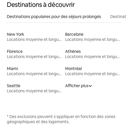
Destinations à découvrir
Destinations populaires pour des séjours prolongés
Destinati
New York
Barcelone
Locations moyenne et longue durée
Locations moyenne et longue durée
Florence
Athènes
Locations moyenne et longue durée
Locations moyenne et longue durée
Miami
Montréal
Locations moyenne et longue durée
Locations moyenne et longue durée
Seattle
Afficher plus
Locations moyenne et longue durée
* Des exclusions peuvent s'appliquer en fonction des zones
géographiques et des logements.