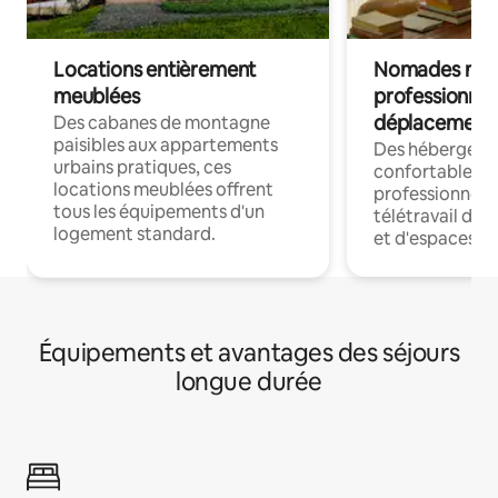
Locations entièrement
Nomades num
meublées
professionnel
déplacement
Des cabanes de montagne
paisibles aux appartements
Des hébergem
urbains pratiques, ces
confortables p
locations meublées offrent
professionnels
tous les équipements d'un
télétravail dis
logement standard.
et d'espaces de
Équipements et avantages des séjours
longue durée