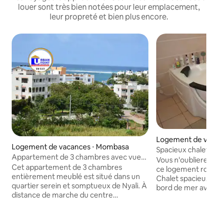
louer sont très bien notées pour leur emplacement,
leur propreté et bien plus encore.
Logement de vaca
Logement de vacances ⋅ Mombasa
mbasa
Spacieux chalet 1 c
Appartement de 3 chambres avec vue
ShanzuBeachfron
Vous n'oublierez p
sur la mer à Nyali
Cet appartement de 3 chambres
ce logement roma
entièrement meublé est situé dans un
Chalet spacieux d
quartier serein et somptueux de Nyali. À
bord de mer avec
distance de marche du centre
surplombant l'océan
commercial City Mall et du centre
baignoire privée a
commercial Naivas. De longues plages
l'intérieur du cha