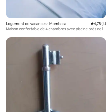
Logement de vacances ⋅ Mombasa
Évaluation m
4,75 (4)
Maison confortable de 4 chambres avec piscine près de la
plage