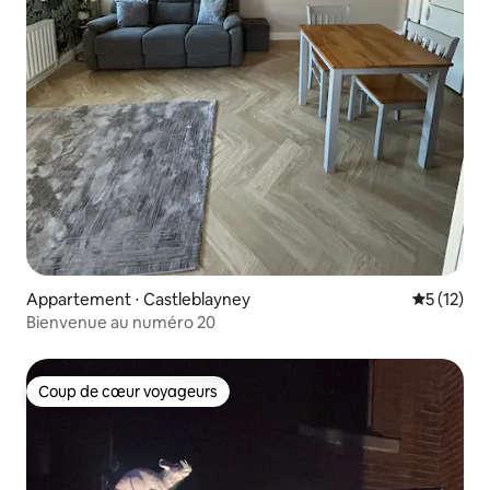
Appartement ⋅ Castleblayney
Évaluation
5 (12)
Bienvenue au numéro 20
Coup de cœur voyageurs
Coup de cœur voyageurs