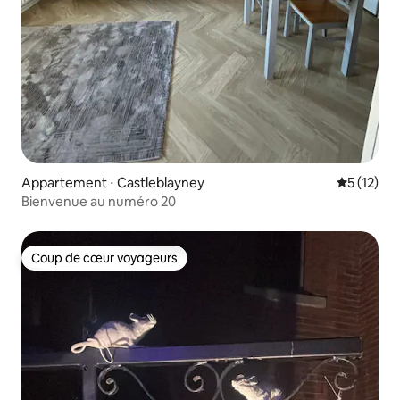
Appartement ⋅ Castleblayney
Évaluation
5 (12)
Bienvenue au numéro 20
Coup de cœur voyageurs
Coup de cœur voyageurs