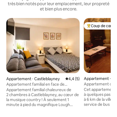
très bien notés pour leur emplacement, leur propreté
et bien plus encore.
Coup de cœur 
Coups de cœur vo
Appartement ⋅ Co
Appartement ⋅ Castleblayney
Évaluation moyenne sur la ba
4,4 (5)
an
Appartement confo
Appartement familial en face de
nécessaire
l'ancienne maison de poste et de l'arrêt
Cet appartement c
Appartement familial chaleureux de
d'autobus
à quelques pas du v
2 chambres à Castleblayney, au cœur de
à 6 km de la ville d
la musique country ! À seulement 1
service de bus régu
minute à pied du magnifique Lough
Cavan. C'est un l
Muckno, de Black Island et du théâtre
découvrir les attr
Íontas. Situé juste à côté de l'arrêt de