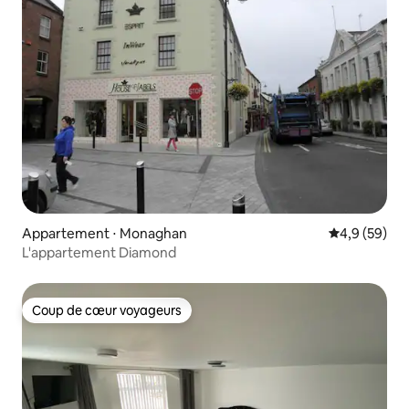
Appartement ⋅ Monaghan
Évaluation m
4,9 (59)
L'appartement Diamond
Coup de cœur voyageurs
Coup de cœur voyageurs