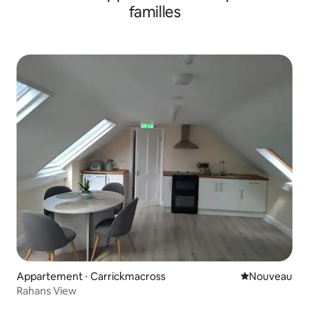
familles
Appartement ⋅ Carrickmacross
Nouvel hébe
Nouveau
Rahans View