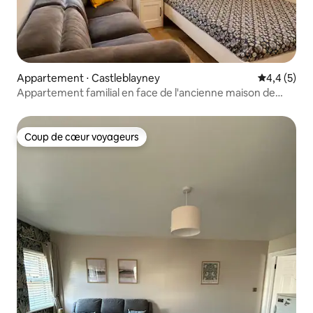
Appartement ⋅ Castleblayney
Évaluation 
4,4 (5)
Appartement familial en face de l'ancienne maison de
poste et de l'arrêt d'autobus
Coup de cœur voyageurs
Coup de cœur voyageurs