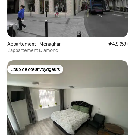
Appartement ⋅ Monaghan
Évaluation m
4,9 (59)
L'appartement Diamond
Coup de cœur voyageurs
Coup de cœur voyageurs