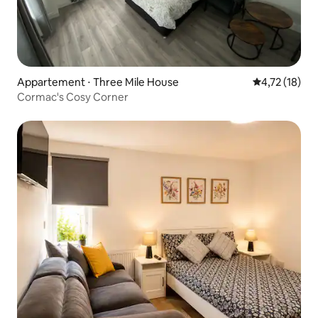
Appartement ⋅ Three Mile House
Évaluation mo
4,72 (18)
Cormac's Cosy Corner