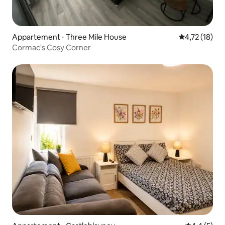
Appartement ⋅ Three Mile House
Évaluation mo
4,72 (18)
Cormac's Cosy Corner