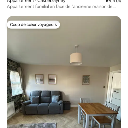
Appartement ⋅ Castleblayney
Évaluation 
4,4 (5)
Appartement familial en face de l'ancienne maison de
poste et de l'arrêt d'autobus
Coup de cœur voyageurs
Coup de cœur voyageurs