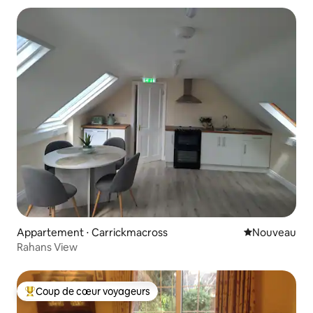
Appartement ⋅ Carrickmacross
Nouvel hébe
Nouveau
Rahans View
Coup de cœur voyageurs
Coups de cœur voyageurs les plus appréciés