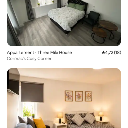
Appartement ⋅ Three Mile House
Évaluation mo
4,72 (18)
Cormac's Cosy Corner