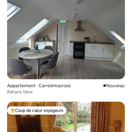
Appartement ⋅ Carrickmacross
Nouvel hébe
Nouveau
Rahans View
Coup de cœur voyageurs
Coups de cœur voyageurs les plus appréciés