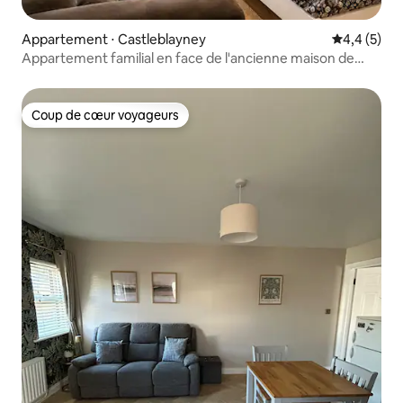
Appartement ⋅ Castleblayney
Évaluation 
4,4 (5)
Appartement familial en face de l'ancienne maison de
poste et de l'arrêt d'autobus
Coup de cœur voyageurs
Coup de cœur voyageurs