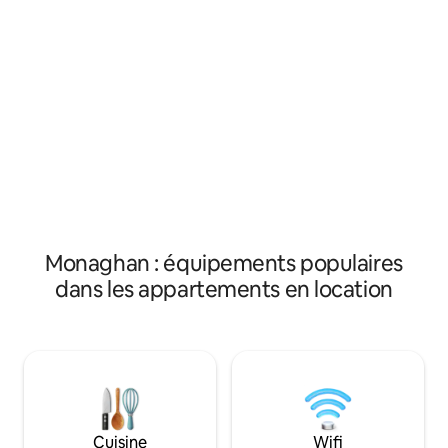
des Midlands, pour
bus direct pour l'aéroport de Dublin et
dans l'un des hôte
juste en face du célèbre Old Coach Inn.
simplement pour p
Des cafés sur la rue principale, des bars
calme. L'apparte
traditionnels, une pharmacie et un
entièrement appro
SuperValu sont à seulement 1 minute.
comprend tous les 
Profitez d'un aménagement spacieux
nécessaires pour 
avec un salon TV, le Wi-Fi, une cuisine
indépendant. Les 
équipée et une salle de bain. Le point de
plaisir de répondr
départ idéal et ultra-pratique pour les
l'appartement ou la région
fans de musique, les pêcheurs à la ligne
chaise haute dispo
et les amoureux de la nature ! »
Monaghan : équipements populaires
dans les appartements en location
Cuisine
Wifi