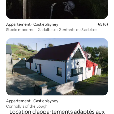
Appartement ⋅ Castleblayney
Évaluatio
5 (6)
Studio moderne - 2 adultes et 2 enfants ou 3 adultes
Appartement ⋅ Castleblayney
Connolly's of the Lough
Location d'appartements adaptés aux