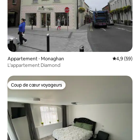
Appartement ⋅ Monaghan
Évaluation m
4,9 (59)
L'appartement Diamond
Coup de cœur voyageurs
Coup de cœur voyageurs