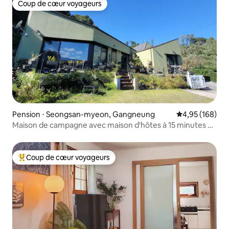
Coup de cœur voyageurs
Coup de cœur voyageurs
Pension ⋅ Seongsan-myeon, Gangneung
Évaluation moy
4,95 (168)
Maison de campagne avec maison d'hôtes à 15 minutes en
voiture de la mer de Gangneung où vous pouvez vivre
une vie à la campagne
Coup de cœur voyageurs
Coups de cœur voyageurs les plus appréciés