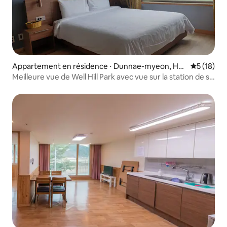
Appartement en résidence ⋅ Dunnae-myeon, Ho
Évaluation
5 (18)
engseon
Meilleure vue de Well Hill Park avec vue sur la station de ski
Meilleure chambre