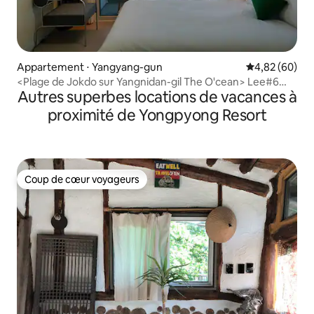
Appartement ⋅ Yangyang-gun
Évaluation mo
4,82 (60)
<Plage de Jokdo sur Yangnidan-gil The O'cean> Lee#6
Autres superbes locations de vacances à
#Vue sur l'océan de Jokdo #Hébergement gratuit pour
les enfants#3 personnes
proximité de Yongpyong Resort
Coup de cœur voyageurs
Coup de cœur voyageurs