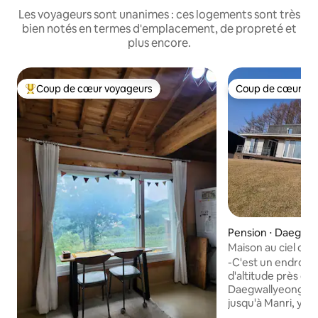
Les voyageurs sont unanimes : ces logements sont très
bien notés en termes d'emplacement, de propreté et
plus encore.
Coup de cœur voyageurs
Coup de cœur vo
Coups de cœur voyageurs les plus appréciés
Coup de cœur vo
Pension ⋅ Daegwa
myeon, Pyeongch
Maison au ciel clai
-C'est un endroit
d'altitude près du
Daegwallyeong. -Vous pouvez voir
jusqu'à Manri, y c
Balwangsan au s