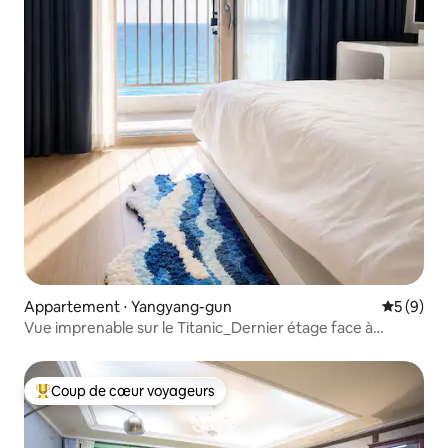
Appartement ⋅ Yangyang-gun
Évaluatio
5 (9)
Vue imprenable sur le Titanic_Dernier étage face à
l'océan
Coup de cœur voyageurs
Coups de cœur voyageurs les plus appréciés