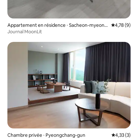
Appartement en résidence ⋅ Sacheon-myeon,
Évaluation m
4,78 (9)
Gangneung-si
Journal MoonLit
Chambre privée ⋅ Pyeongchang-gun
Évaluation m
4,33 (3)