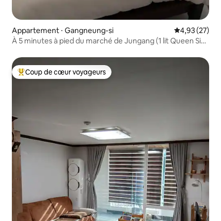
Appartement ⋅ Gangneung-si
Évaluation mo
4,93 (27)
À 5 minutes à pied du marché de Jungang (1 lit Queen Size
et 2 chambres)
Coup de cœur voyageurs
Coups de cœur voyageurs les plus appréciés