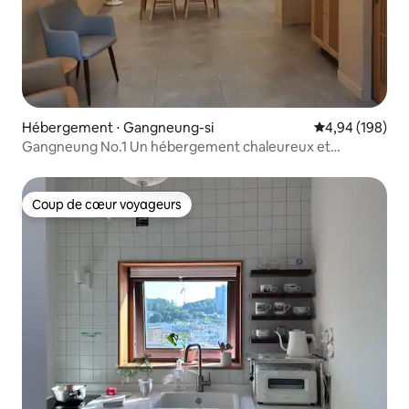
Hébergement ⋅ Gangneung-si
Évaluation moy
4,94 (198)
Gangneung No.1 Un hébergement chaleureux et
confortable Stay_in_gangneung
Coup de cœur voyageurs
Coup de cœur voyageurs