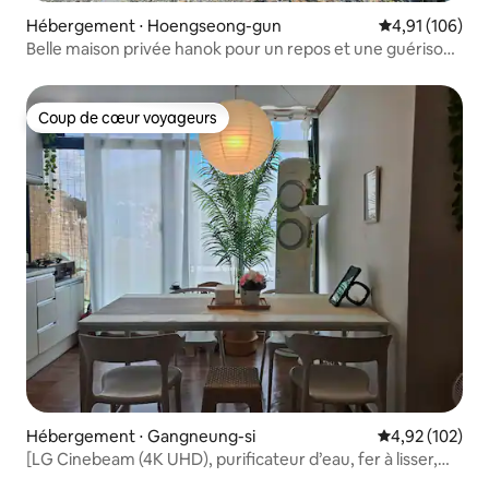
Hébergement ⋅ Hoengseong-gun
Évaluation moy
4,91 (106)
Belle maison privée hanok pour un repos et une guérison
profonds dans la nature _ Hoengseong No. 1 Hanok Stay
Onyangga
Coup de cœur voyageurs
Coup de cœur voyageurs
Hébergement ⋅ Gangneung-si
Évaluation moy
4,92 (102)
[LG Cinebeam (4K UHD), purificateur d’eau, fer à lisser,
chargeur 5, Marshall] Jungang Market, Anmok, Luna