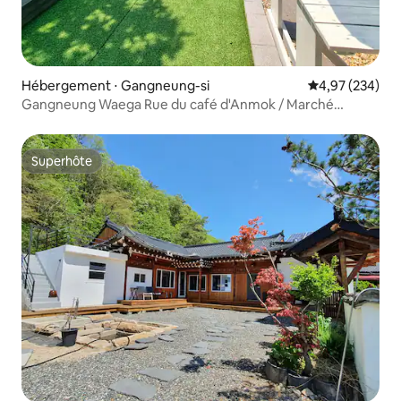
Hébergement ⋅ Gangneung-si
Évaluation moy
4,97 (234)
Gangneung Waega Rue du café d'Anmok / Marché
central Rue Wolhwa
Superhôte
Superhôte