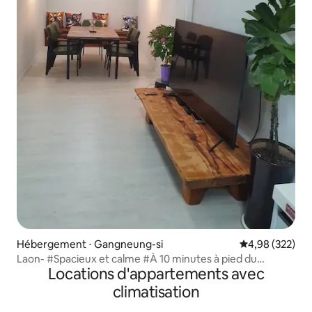
Hébergement ⋅ Gangneung-si
Évaluation moy
4,98 (322)
Laon- #Spacieux et calme #À 10 minutes à pied du
Locations d'appartements avec
marché de Jungang # 10 minutes en voiture par la route
du bord de mer # Hanji Grim Gallery #Rechargez le
climatisation
véhicule électrique pendant 1 minute