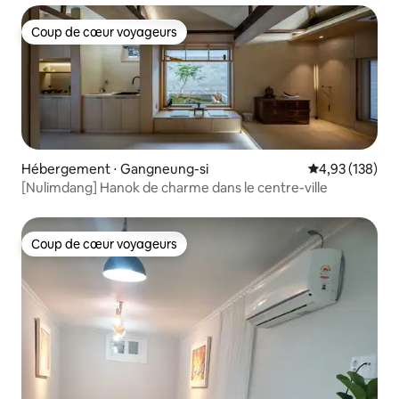
Coup de cœur voyageurs
Coup de cœur voyageurs
Hébergement ⋅ Gangneung-si
Évaluation moy
4,93 (138)
[Nulimdang] Hanok de charme dans le centre-ville
Coup de cœur voyageurs
Coup de cœur voyageurs