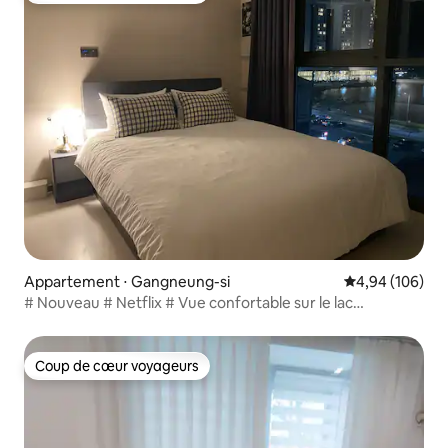
Appartement ⋅ Gangneung-si
Évaluation moy
4,94 (106)
# Nouveau # Netflix # Vue confortable sur le lac
Gyeongpo # Lever du soleil # Famille Amoureux Amis #
Repos # Gyeongpo Haute Mer
Coup de cœur voyageurs
Coup de cœur voyageurs