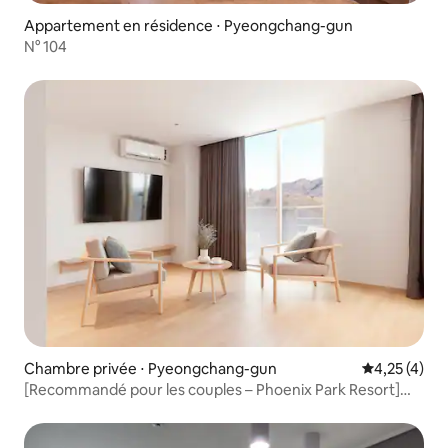
Appartement en résidence ⋅ Pyeongchang-gun
N° 104
Chambre privée ⋅ Pyeongchang-gun
Évaluation m
4,25 (4)
[Recommandé pour les couples – Phoenix Park Resort]
Logement rénové de 68 m² (Sky
Standard) / Activités / Restaurant / Épicerie / Café sur
place