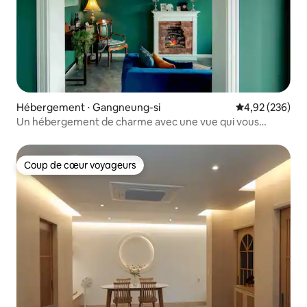
Hébergement ⋅ Gangneung-si
Évaluation moy
4,92 (236)
Un hébergement de charme avec une vue qui vous
donne l'impression d'être en Europe - Le Marcel
Coup de cœur voyageurs
Coup de cœur voyageurs