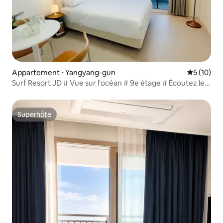
Appartement ⋅ Yangyang-gun
Évaluation
5 (10)
Surf Resort JD # Vue sur l'océan # 9e étage # Écoutez le
son des vagues
Superhôte
Superhôte