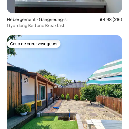
Hébergement ⋅ Gangneung-si
Évaluation moy
4,98 (216)
Gyo-dong Bed and Breakfast
Coup de cœur voyageurs
Coup de cœur voyageurs