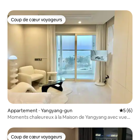
Coup de cœur voyageurs
Coup de cœur voyageurs
Appartement ⋅ Yangyang-gun
Évaluatio
5 (6)
Moments chaleureux à la Maison de Yangyang avec vue
sur l'océan #Vélo #Mer #Sokcho #Couple #Mer de l'Est
#Sokcho #Mer
Coup de cœur voyageurs
Coup de cœur voyageurs