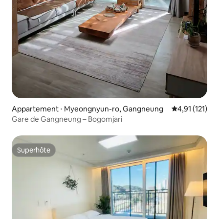
Appartement ⋅ Myeongnyun-ro, Gangneung
Évaluation mo
4,91 (121)
Gare de Gangneung – Bogomjari
Superhôte
Superhôte