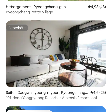
Hébergement ⋅ Pyeongchang-gun
Évaluation mo
4,98 (43)
Pyeongchang Petite Village
Superhôte
Superhôte
Suite ⋅ Daegwalnyeong-myeon, Pyeongchang-
Évaluation m
4,6 (25)
gun
101-dong Yongpyeong Resort et Alpensia Resort sont
ensemble dans la maison de ville de luxe Polaris 700