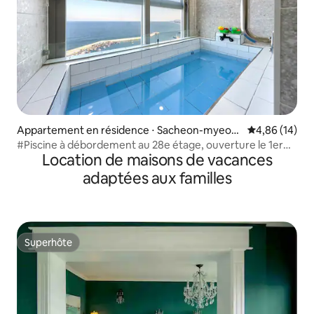
Appartement en résidence ⋅ Sacheon-myeon,
Évaluation mo
4,86 (14)
Gangneung
#Piscine à débordement au 28e étage, ouverture le 1er
Location de maisons de vacances
juillet#Piscine chauffée avec vue sur l'océan dans la
chambre #Hôtel de type condo
adaptées aux familles
Superhôte
Superhôte