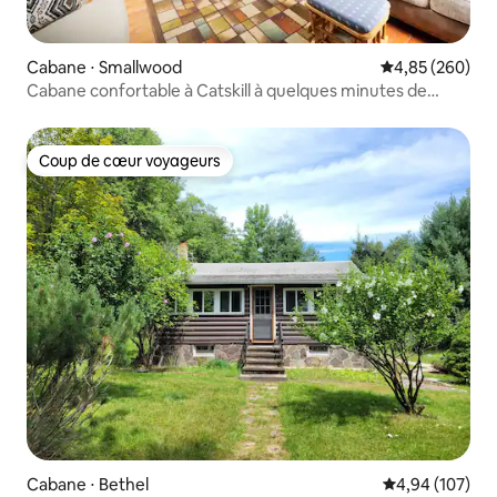
Cabane ⋅ Smallwood
Évaluation moy
4,85 (260)
Cabane confortable à Catskill à quelques minutes de
Bethel Woods
Coup de cœur voyageurs
Coup de cœur voyageurs
Cabane ⋅ Bethel
Évaluation moy
4,94 (107)