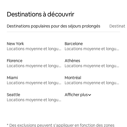
Destinations à découvrir
Destinations populaires pour des séjours prolongés
Destinati
New York
Barcelone
Locations moyenne et longue durée
Locations moyenne et longue durée
Florence
Athènes
Locations moyenne et longue durée
Locations moyenne et longue durée
Miami
Montréal
Locations moyenne et longue durée
Locations moyenne et longue durée
Seattle
Afficher plus
Locations moyenne et longue durée
* Des exclusions peuvent s'appliquer en fonction des zones