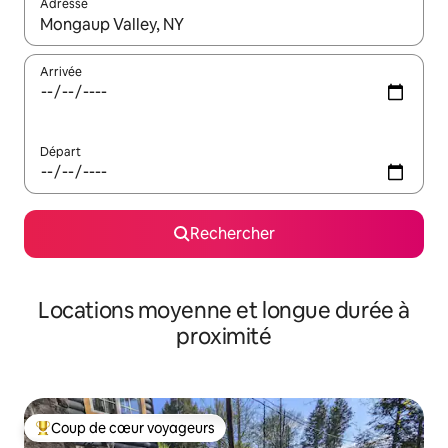
Adresse
Lorsque les résultats s'affichent, utilisez les flèches vers le hau
Arrivée
Départ
Rechercher
Locations moyenne et longue durée à
proximité
Coup de cœur voyageurs
Coups de cœur voyageurs les plus appréciés