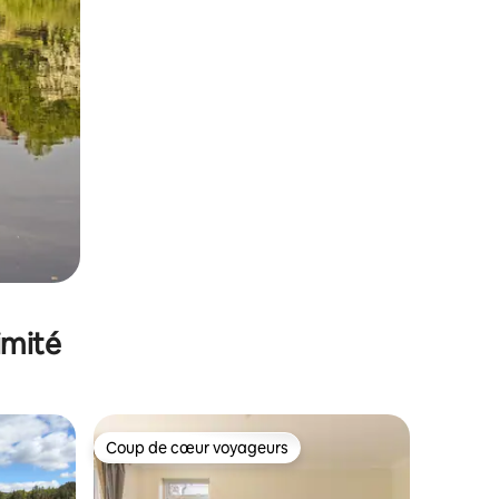
imité
Coup de cœur voyageurs
lus appréciés
Coup de cœur voyageurs