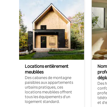
Locations entièrement
Noma
meublées
prof
dépl
Des cabanes de montagne
paisibles aux appartements
Des 
urbains pratiques, ces
confo
locations meublées offrent
profe
tous les équipements d'un
télét
logement standard.
et d'