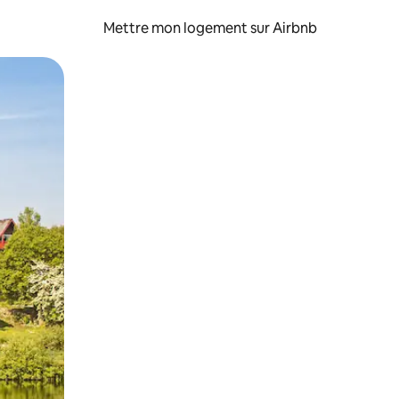
Mettre mon logement sur Airbnb
sant glisser.