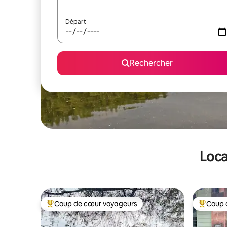
Départ
Rechercher
Loca
Coup de cœur voyageurs
Coup 
Coups de cœur voyageurs les plus appréciés
Coups de