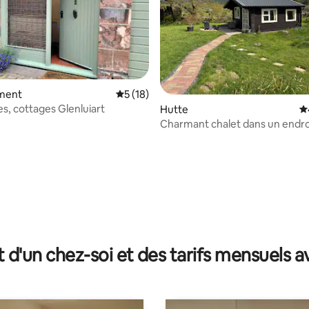
ment
Évaluation moyenne sur la base de 18 co
5 (18)
es, cottages Glenluiart
Hutte
É
Charmant chalet dans un endroi
paisible.
r la base de 15 commentaires : 4,93 sur 5
t d'un chez-soi et des tarifs mensuels 