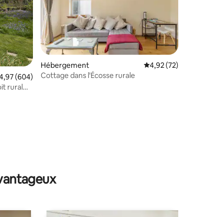
Hébergement
Évaluation moyenne su
4,92 (72)
mmentaires : 5 sur 5
Cottage dans l'Écosse rurale
valuation moyenne sur la base de 604 commentaires : 4,97 sur 5
4,97 (604)
t rural
avantageux