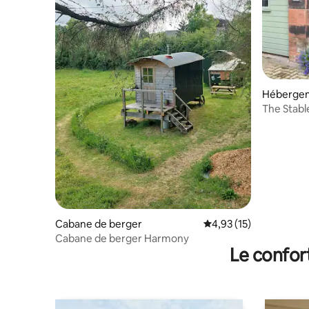
Héberge
The Stabl
Cabane de berger
Évaluation moyenne su
4,93 (15)
Cabane de berger Harmony
Le confor