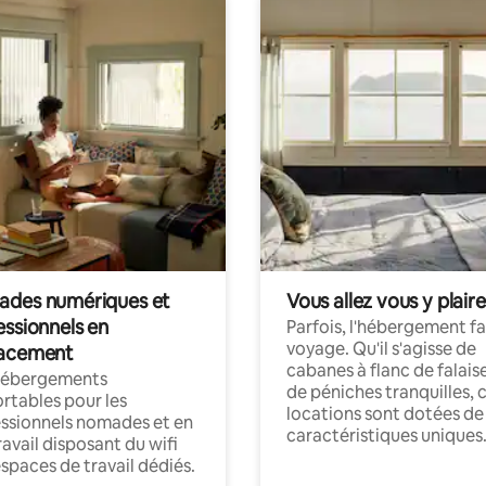
des numériques et
Vous allez vous y plaire
essionnels en
Parfois, l'hébergement fai
voyage. Qu'il s'agisse de
acement
cabanes à flanc de falais
hébergements
de péniches tranquilles, 
rtables pour les
locations sont dotées de
ssionnels nomades et en
caractéristiques uniques
ravail disposant du wifi
espaces de travail dédiés.