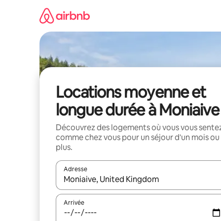
Aller
directement
au
contenu
Locations moyenne et
longue durée à Moniaive
Découvrez des logements où vous vous sente
comme chez vous pour un séjour d'un mois ou
plus.
Adresse
Lorsque les résultats s'affichent, utilisez les flèc
Arrivée