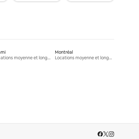
ami
Montréal
Locations moyenne et longue durée
Locations moyenne et longue durée